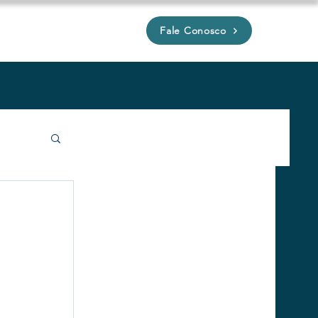
Fale Conosco
P
íveis