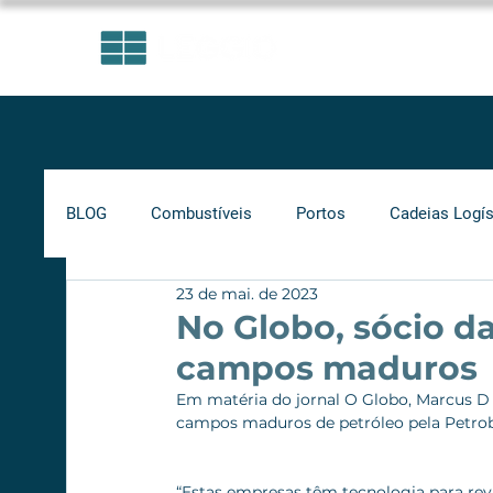
ÁREAS DE ATUAÇÃO
BLOG
Combustíveis
Portos
Cadeias Logís
23 de mai. de 2023
Investimentos
Indicadores
Frete Mínimo
No Globo, sócio d
campos maduros
Gás Natural
Infraestrutura
Supply Chain
Em matéria do jornal O Globo, Marcus D´E
campos maduros de petróleo pela Petrob
Ferrovias
Rodovias
“Estas empresas têm tecnologia para rev