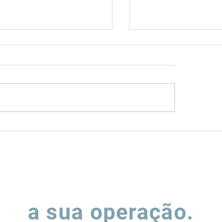
enfield ou
Como a Rumo (RA
wnfield? Os dois
MRS (MRSA3) vê
inhos para investir
equilibrando exp
infraestrutura
alavancagem
Vamos falar sobre
a sua operação.