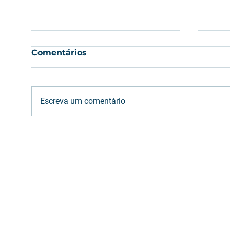
Comentários
Escreva um comentário
Etanol: oferta brasileira
Gre
deve atender aumento
Bro
da mistura na gasolina
cam
(E32)
em 