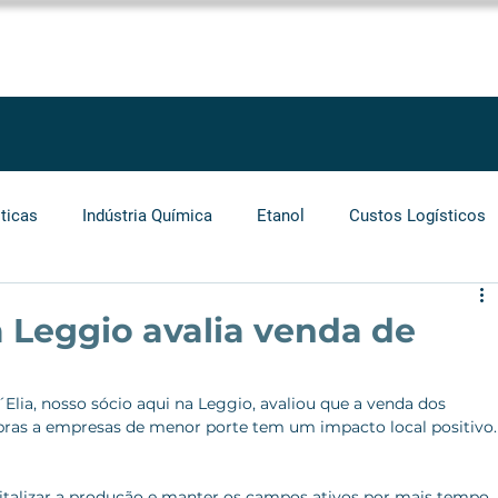
SOLUÇÕES
SERVIÇOS
PROJETOS
BLOG
LEGGIO GROU
ticas
Indústria Química
Etanol
Custos Logísticos
Agronegócio
Auditoria
Operadores Logísticos
a Leggio avalia venda de
Grãos
Cabotagem
Carros Elétricos
Biocombust
lia, nosso sócio aqui na Leggio, avaliou que a venda dos 
ras a empresas de menor porte tem um impacto local positivo.
italizar a produção e manter os campos ativos por mais tempo, 