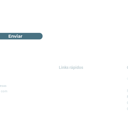
Enviar
Links rápidos
ÁREAS DE ATUAÇÃO
SOLUÇÕES
resas
, com
SERVIÇOS
PROJETOS
BLOG
LEGGIO GROUP