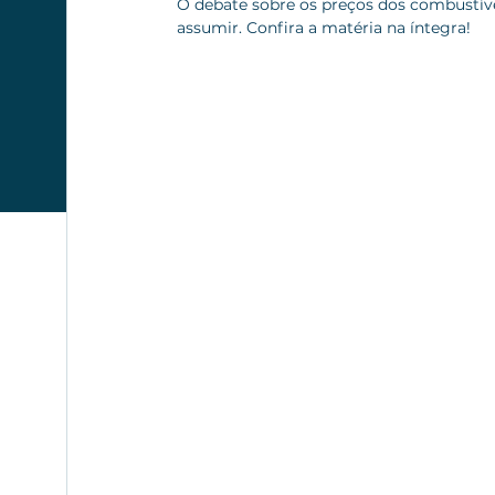
O debate sobre os preços dos combustíve
assumir. Confira a matéria na íntegra!