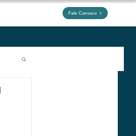
Fale Conosco
P
l
íveis
 