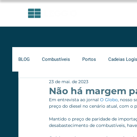
ÁREAS DE ATUAÇÃO
BLOG
Combustíveis
Portos
Cadeias Logís
23 de mai. de 2023
Investimentos
Indicadores
Frete Mínimo
Não há margem pa
Em entrevista ao jornal 
O Globo
, nosso s
preço do diesel no cenário atual, com o pr
Gás Natural
Infraestrutura
Supply Chain
Mantido o preço de paridade de importaç
desabastecimento de combustíveis, have
Ferrovias
Rodovias