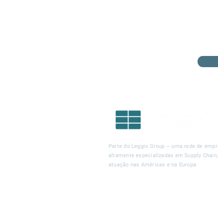
Parte do Leggio Group – uma rede de emp
altamente especializadas em Supply Chain
atuação nas Américas e na Europa.