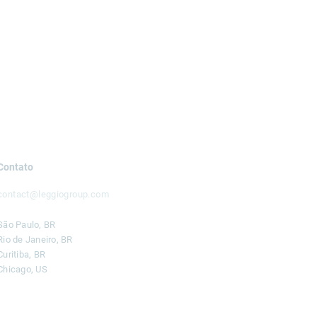
Contato
contact@leggiogroup.com
São Paulo, BR
Rio de Janeiro, BR
Curitiba, BR
Chicago, US