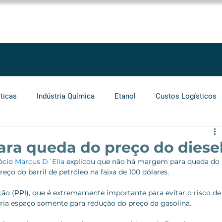
SOLUÇÕES
SERVIÇOS
PROJETOS
BLOG
LEGGIO GROU
ticas
Indústria Química
Etanol
Custos Logísticos
Agronegócio
Auditoria
Operadores Logísticos
ra queda do preço do diese
ócio 
Marcus D´Elia
 explicou que não há margem para queda do 
eço do barril de petróleo na faixa de 100 dólares. 
Grãos
Cabotagem
Carros Elétricos
Biocombust
ão (PPI), que é extremamente importante para evitar o risco de
ria espaço somente para redução do preço da gasolina.