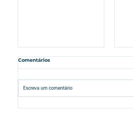
Comentários
Escreva um comentário
Etanol: oferta brasileira
Com
deve atender aumento
em 
da mistura na gasolina
são
(E32)