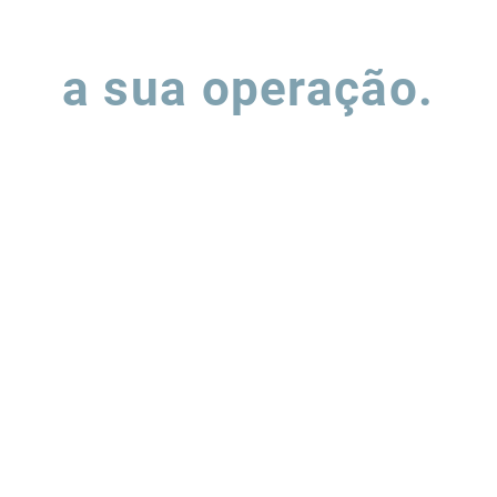
Vamos falar sobre
a sua operação.
ha o formulário e nossa equipe entrará em contato para entend
podemos apoiar a evolução de suas operações de supply chain.