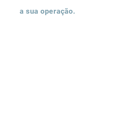
Vamos falar sobre
a sua operação.
Preencha o formulário e nossa equipe
entrará em contato para entender como
podemos apoiar a evolução de suas
operações de supply chain.