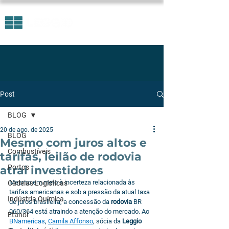
Post
BLOG
20 de ago. de 2025
BLOG
Mesmo com juros altos e
Combustíveis
tarifas, leilão de rodovia
Portos
atrai investidores
Mesmo em meio à incerteza relacionada às 
Cadeias Logísticas
tarifas americanas e sob a pressão da atual taxa 
Indústria Química
de juros brasileira, a concessão da 
rodovia
 BR 
060/364 está atraindo a atenção do mercado. Ao 
Etanol
BNamericas
, 
Camila Affonso
, sócia da 
Leggio 