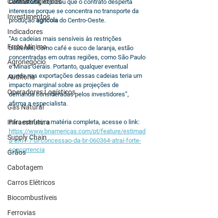
Custos Logísticos
Consultoria
, explicou que o contrato desperta 
interesse porque se concentra no transporte da 
Investimentos
produção 
agrícola
 do Centro-Oeste.
Indicadores
“As cadeias mais sensíveis às restrições 
Frete Mínimo
bilaterais, como café e suco de laranja, estão 
concentradas em outras regiões, como São Paulo 
Agronegócio
e Minas Gerais. Portanto, qualquer eventual 
queda nas exportações dessas cadeias teria um 
Auditoria
impacto marginal sobre as projeções de 
Operadores Logísticos
demanda consideradas pelos investidores”, 
afirma a especialista.
Gás Natural
Infraestrutura
Para conferir a matéria completa, acesse o link: 
https://www.bnamericas.com/pt/feature/estimad
Supply Chain
a-em-r-7-bi-concessao-da-br-060364-atrai-forte-
concorrencia
Grãos
Cabotagem
Carros Elétricos
Biocombustíveis
Ferrovias