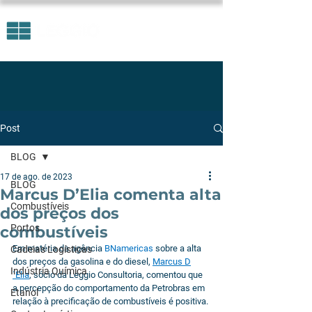
Post
BLOG
17 de ago. de 2023
BLOG
Marcus D’Elia comenta alta
Combustíveis
dos preços dos
Portos
combustíveis
Em matéria da agência 
BNamericas
 sobre a alta 
Cadeias Logísticas
dos preços da gasolina e do diesel, 
Marcus D
Indústria Química
´Elia
, sócio da Leggio Consultoria, comentou que 
a percepção do comportamento da Petrobras em 
Etanol
relação à precificação de combustíveis é positiva.