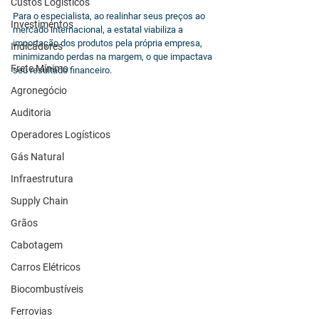
Custos Logísticos
Para o especialista, ao realinhar seus preços ao 
Investimentos
mercado internacional, a estatal viabiliza a 
importação dos produtos pela própria empresa, 
Indicadores
minimizando perdas na margem, o que impactava 
Frete Mínimo
seu resultado financeiro.
Agronegócio
Auditoria
Operadores Logísticos
Gás Natural
Infraestrutura
Supply Chain
Grãos
Cabotagem
Carros Elétricos
Biocombustíveis
Ferrovias