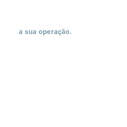
Vamos falar sobre
a sua operação.
Preencha o formulário e nossa equipe
entrará em contato para entender como
podemos apoiar a evolução de suas
operações de supply chain.