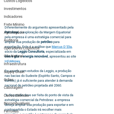
Custos Logísticos
Investimentos
Indicadores
Frete Mínimo
Diferentemente do argumento apresentado pela 
Petrobras
, a exploração da Margem Equatorial 
Agronegócio
pela empresa é uma estratégia comercial para 
Auditoria
ampliar sua produção de 
petróleo
 para 
exportação. Este é a análise que 
Marcus D´Elia
, 
Operadores Logísticos
sócio da 
Leggio Consultoria
, especializada em 
Gás Natural
óleo e gás
 e 
energia renovável
, apresentou ao site 
InfoMoney
.
Infraestrutura
De acordo com estudos da Leggio, a produção 
Supply Chain
nas bacias do Sudeste (Espírito Santo, Campos e 
Grãos
Santos) já é suficiente para atender à demanda 
nacional de petróleo projetada até 2060.
Cabotagem
“A discussão deve ser feita do ponto de vista da 
Carros Elétricos
estratégia comercial da Petrobras: a empresa 
Biocombustíveis
deseja ampliar sua produção para exportar e em 
contrapartida o Estado irá recolher mais 
Ferrovias