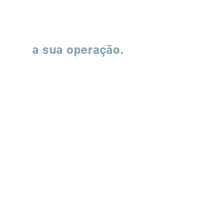
Vamos falar sobre
a sua operação.
Preencha o formulário e nossa equipe
entrará em contato para entender como
podemos apoiar a evolução de suas
operações de supply chain.