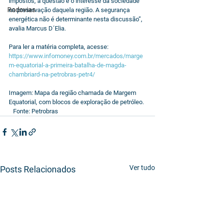
impostos, a questão é o interesse da sociedade 
Rodovias
na preservação daquela região. A segurança 
energética não é determinante nesta discussão”, 
avalia Marcus D´Elia.
Para ler a matéria completa, acesse: 
https://www.infomoney.com.br/mercados/marge
m-equatorial-a-primeira-batalha-de-magda-
chambriard-na-petrobras-petr4/
Imagem: Mapa da região chamada de Margem 
Equatorial, com blocos de exploração de petróleo. 
   Fonte: Petrobras
Ver tudo
Posts Relacionados