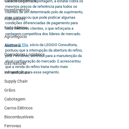
Custos Logísticos
De acordo com a reportagem, a estatal cobra os 
mesmos preços de referência para todos os 
Investimentos
clientes de um determinado polo de suprimento, 
mas comunicou que pode praticar algumas 
Indicadores
condições diferenciadas de pagamento para 
Frete Mínimo
seus melhores clientes, o que reforçaria a 
vantagem competitiva dos líderes de mercado.
Agronegócio
Marcus D´Elia
, sócio da LEGGIO Consultoria, 
Auditoria
pontuou que a interrupção da abertura do refino, 
Operadores Logísticos
pela Petrobras, contribui para a manutenção da 
atual configuração do mercado. E acrescentou 
Gás Natural
que a venda do refino traria muito mais 
Infraestrutura
competição para esse segmento.
Supply Chain
Grãos
Cabotagem
Carros Elétricos
Biocombustíveis
Ferrovias