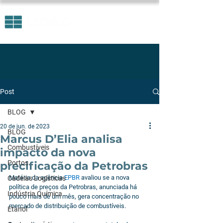
Post
BLOG
20 de jun. de 2023
BLOG
Marcus D’Elia analisa
Combustíveis
impacto da nova
Portos
precificação da Petrobras
Matéria da agência 
EPBR
 avaliou se a nova 
Cadeias Logísticas
política de preços da Petrobras, anunciada há 
Indústria Química
pouco mais de um mês, gera concentração no 
mercado de distribuição de combustíveis. 
Etanol