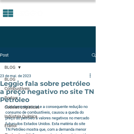
Post
BLOG
23 de mai. de 2023
BLOG
Leggio fala sobre petróleo
Combustíveis
a preço negativo no site TN
Portos
Petróleo
O isolamento social e a consequente redução no 
Cadeias Logísticas
consumo de combustíveis, causou a queda do 
Indústria Química
preço do petróleo a valores negativos no mercado 
futuro dos Estados Unidos. Esta matéria do site 
Etanol
TN Petróleo mostra que, com a demanda menor 