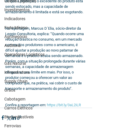
Custos Logísticos
do que a produção, o excedente do produto está 
sendo estocado, mas a capacidade de 
Investimentos
armazenamento é limitada e está se esgotando.  
Indicadores
Frete Mínimo
Na reportagem, Marcus D´Elia, sócio-diretor da 
Leggio Consultoria, explica: “Quando ocorre uma 
Agronegócio
redução drástica no consumo, em um mercado 
com muitos produtores como o americano, é 
Auditoria
difícil ajustar a produção ao novo patamar de 
Operadores Logísticos
demanda e o produto acaba sendo armazenado. 
Porém, com a situação prolongada durante várias 
Gás Natural
semanas, a capacidade de armazenagem 
Infraestrutura
chegará ao seu limite em maio. Por isso, o 
produtor começou a oferecer um valor ao 
Supply Chain
comprador que, na prática, vai cobrir o custo de 
transporte e armazenamento do produto”. 
Grãos
Cabotagem
Confira a reportagem em: 
https://bit.ly/3aL2iLR
Carros Elétricos
Biocombustíveis
Ferrovias