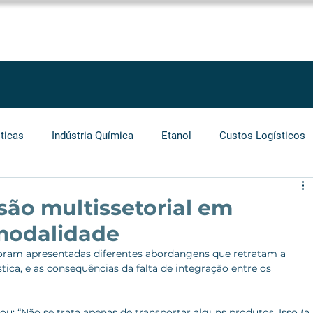
SOLUÇÕES
SERVIÇOS
PROJETOS
BLOG
LEGGIO GROU
ticas
Indústria Química
Etanol
Custos Logísticos
Agronegócio
Auditoria
Operadores Logísticos
são multissetorial em
imodalidade
Grãos
Cabotagem
Carros Elétricos
Biocombust
 foram apresentadas diferentes abordangens que retratam a 
ica, e as consequências da falta de integração entre os 
ou: “Não se trata apenas de transportar alguns produtos. Isso (a 