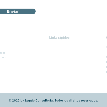
Enviar
Links rápidos
ÁREAS DE ATUAÇÃO
SOLUÇÕES
resas
, com
SERVIÇOS
PROJETOS
BLOG
LEGGIO GROUP
© 2026 by Leggio Consultoria. Todos os direitos reservados.