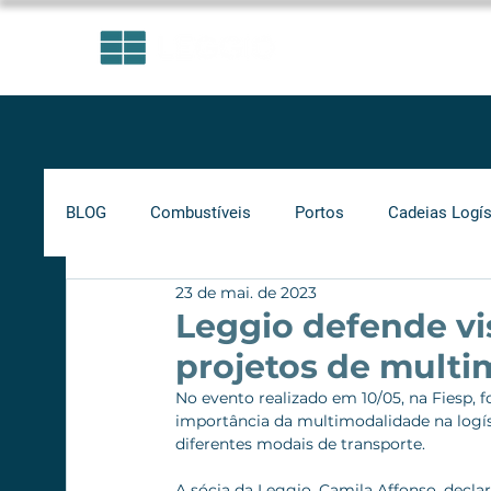
ÁREAS DE ATUAÇÃO
BLOG
Combustíveis
Portos
Cadeias Logís
23 de mai. de 2023
Investimentos
Indicadores
Frete Mínimo
Leggio defende vi
projetos de mult
Gás Natural
Infraestrutura
Supply Chain
No evento realizado em 10/05, na Fiesp,
importância da multimodalidade na logíst
diferentes modais de transporte.
Ferrovias
Rodovias
A sócia da Leggio, Camila Affonso, declar