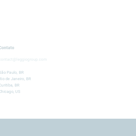
Contato
contact@leggiogroup.com
São Paulo, BR
Rio de Janeiro, BR
Curitiba, BR
Chicago, US