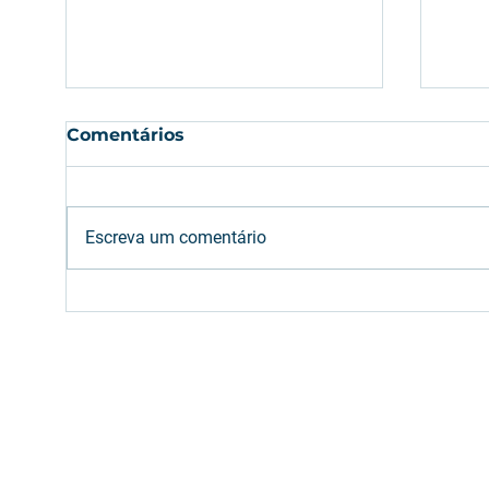
Comentários
Escreva um comentário
Etanol: oferta brasileira
Gre
deve atender aumento
Bro
da mistura na gasolina
cam
(E32)
em 