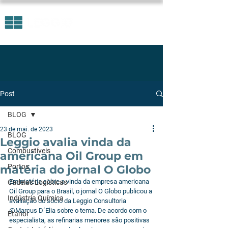
Post
BLOG
23 de mai. de 2023
BLOG
Leggio avalia vinda da
Combustíveis
americana Oil Group em
Portos
matéria do jornal O Globo
Em matéria sobre a vinda da empresa americana 
Cadeias Logísticas
Oil Group para o Brasil, o jornal O Globo publicou a 
Indústria Química
avaliação do sócio da Leggio Consultoria 
@Marcus D´Elia sobre o tema. De acordo com o 
Etanol
especialista, as refinarias menores são positivas 