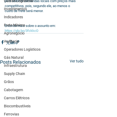
Custos Logísticos
para atender demandas locais com preços mais 
competitivos, pois, segundo ele, ao menos o 
Investimentos
custo de frete será menor. 
Indicadores
Frete Mínimo
Entenda mais sobre o assunto em: 
https://glo.bo/3fckkcO
Agronegócio
Auditoria
Operadores Logísticos
Gás Natural
Ver tudo
Posts Relacionados
Infraestrutura
Supply Chain
Grãos
Cabotagem
Carros Elétricos
Biocombustíveis
Ferrovias