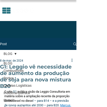
Post
BLOG
8 de mar. de 2024
BLOG
G1: Leggio vê necessidade
Combustíveis
de aumento da produção
Portos
de soja para nova mistura
B20
Cadeias Logísticas
O site 
G1
publica visão da Leggio Consultoria em 
Indústria Química
matéria sobre a ampliação recente da proporção 
Etanol
do biodiesel no diese
l – 
para B14 – e a previsão 
de novos aumentos
 até 2030 – para B20. 
Marcus 