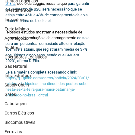
Custos Logísticos
D´Elia
, sócio da Leggio, ressalta que 
para garantir 
o suprimento de B20, será necessário que se 
Investimentos
atinja entre 46% e 48% de esmagamento
 da soja, 
Indicadores
matéria-prima do biodiesel
.
Frete Mínimo
“Nossos estudos mostram a 
necessidade de 
aumento de produção e de esmagamento
 de soja 
Agronegócio
para um percentual demasiado alto em relação 
Auditoria
aos níveis atuais, que registraram média de 37% 
nos últimos cinco anos, sendo que 34% em 
Operadores Logísticos
2023”, afirma D´Elia.
Gás Natural
Leia a matéria completa acessando o link: 
Infraestrutura
https://g1.globo.com/carros/noticia/2024/03/01/
mistura-de-biodiesel-no-diesel-dos-postos-sobe-
Supply Chain
nesta-sexta-feira-para-maior-patamar-ja-
Grãos
praticado-no-brasil.ghtml
Cabotagem
Carros Elétricos
Biocombustíveis
Ferrovias