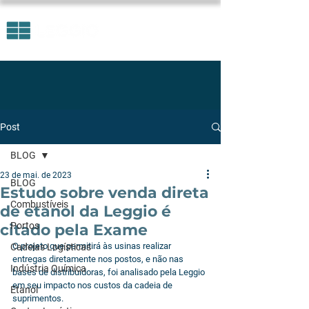
Post
BLOG
23 de mai. de 2023
BLOG
Estudo sobre venda direta
Combustíveis
de etanol da Leggio é
Portos
citado pela Exame
O projeto que permitirá às usinas realizar 
Cadeias Logísticas
entregas diretamente nos postos, e não nas 
Indústria Química
bases de distribuidoras, foi analisado pela Leggio 
em seu impacto nos custos da cadeia de 
Etanol
suprimentos. 