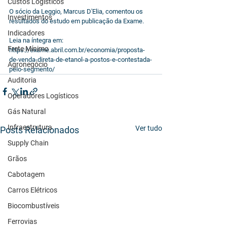
Custos Logísticos
O sócio da Leggio, Marcus D'Elia, comentou os 
Investimentos
resultados do estudo em publicação da Exame.
Indicadores
Leia na íntegra em: 
Frete Mínimo
https://exame.abril.com.br/economia/proposta-
de-venda-direta-de-etanol-a-postos-e-contestada-
Agronegócio
pelo-segmento/
Auditoria
Operadores Logísticos
Gás Natural
Infraestrutura
Ver tudo
Posts Relacionados
Supply Chain
Grãos
Cabotagem
Carros Elétricos
Biocombustíveis
Ferrovias