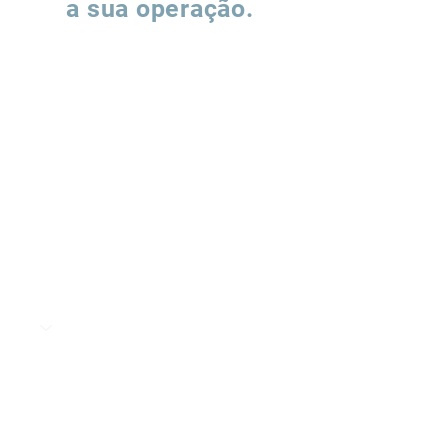
a sua operação.
Preencha o formulário e nossa equipe
entrará em contato para entender como
podemos apoiar a evolução de suas
operações de supply chain.