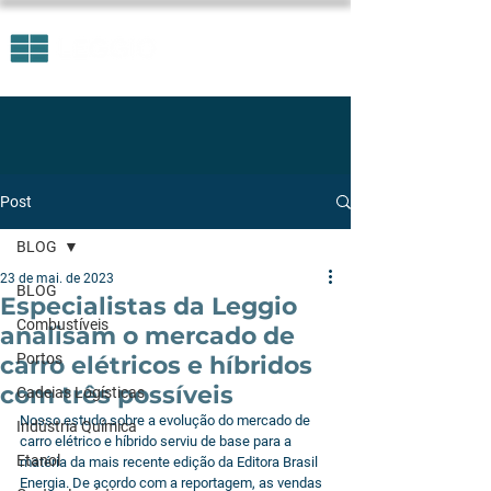
Post
BLOG
23 de mai. de 2023
BLOG
Especialistas da Leggio
Combustíveis
analisam o mercado de
Portos
carro elétricos e híbridos
com três possíveis
Cadeias Logísticas
Nosso estudo sobre a evolução do mercado de 
Indústria Química
carro elétrico e híbrido serviu de base para a 
Etanol
matéria da mais recente edição da Editora Brasil 
Energia. De acordo com a reportagem, as vendas 