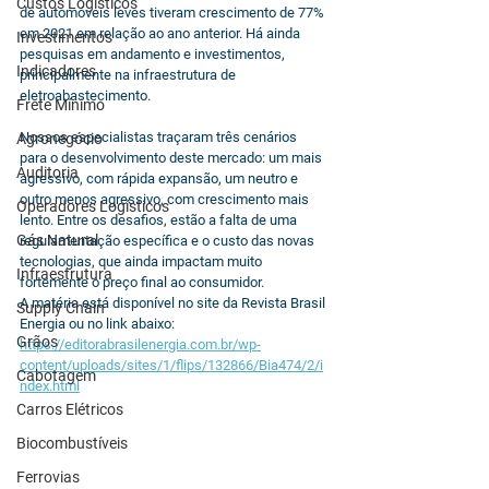
Custos Logísticos
de automóveis leves tiveram crescimento de 77% 
em 2021 em relação ao ano anterior. Há ainda 
Investimentos
pesquisas em andamento e investimentos, 
Indicadores
principalmente na infraestrutura de 
eletroabastecimento.
Frete Mínimo
Nossos especialistas traçaram três cenários 
Agronegócio
para o desenvolvimento deste mercado: um mais 
Auditoria
agressivo, com rápida expansão, um neutro e 
outro menos agressivo, com crescimento mais 
Operadores Logísticos
lento. Entre os desafios, estão a falta de uma 
Gás Natural
regulamentação específica e o custo das novas 
tecnologias, que ainda impactam muito 
Infraestrutura
fortemente o preço final ao consumidor.
A matéria está disponível no site da Revista Brasil 
Supply Chain
Energia ou no link abaixo:
Grãos
https://editorabrasilenergia.com.br/wp-
content/uploads/sites/1/flips/132866/Bia474/2/i
Cabotagem
ndex.html
Carros Elétricos
Biocombustíveis
Ferrovias