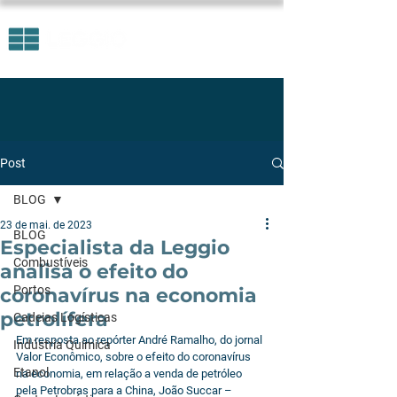
Post
BLOG
23 de mai. de 2023
BLOG
Especialista da Leggio
Combustíveis
analisa o efeito do
Portos
coronavírus na economia
petrolífera
Cadeias Logísticas
Em resposta ao repórter André Ramalho, do jornal 
Indústria Química
Valor Econômico, sobre o efeito do coronavírus 
Etanol
na economia, em relação a venda de petróleo 
pela Petrobras para a China, João Succar – 