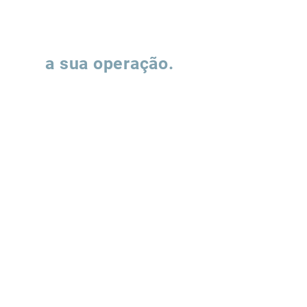
Vamos falar sobre
a sua operação.
Preencha o formulário e nossa equipe
entrará em contato para entender como
podemos apoiar a evolução de suas
operações de supply chain.