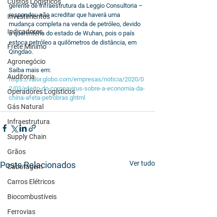
Custos Logísticos
gerente de infraestrutura da Leggio Consultoria – 
respondeu não acreditar que haverá uma 
Investimentos
mudança completa na venda de petróleo, devido 
Indicadores
a quarentena do estado de Wuhan, pois o país 
estoca petróleo a quilômetros de distância, em 
Frete Mínimo
Qingdao. 
Agronegócio
Saiba mais em: 
Auditoria
https://valor.globo.com/empresas/noticia/2020/0
2/03/efeito-do-coronavirus-sobre-a-economia-da-
Operadores Logísticos
china-afeta-petrobras.ghtml
Gás Natural
Infraestrutura
Supply Chain
Grãos
Ver tudo
Posts Relacionados
Cabotagem
Carros Elétricos
Biocombustíveis
Ferrovias