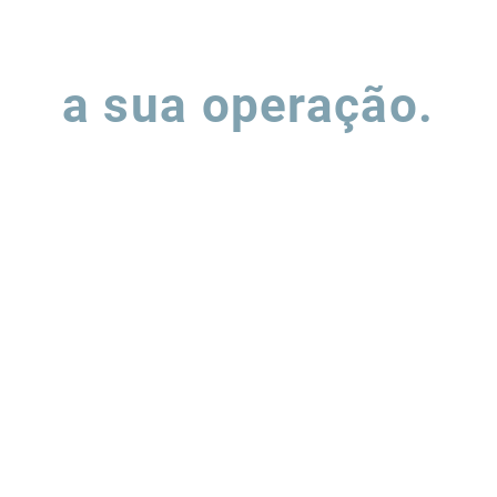
Vamos falar sobre
a sua operação.
ha o formulário e nossa equipe entrará em contato para entend
podemos apoiar a evolução de suas operações de supply chain.