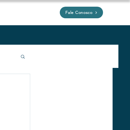
Fale Conosco
P
íveis