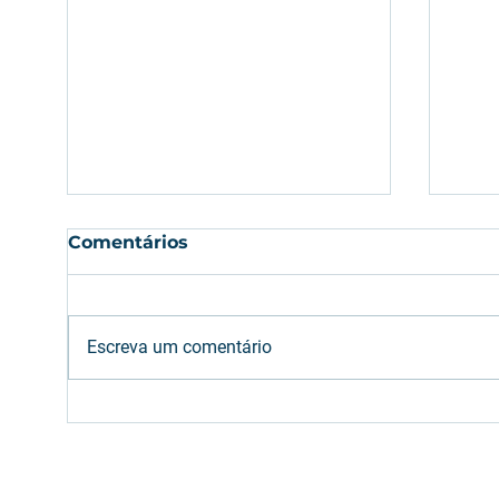
Comentários
Escreva um comentário
Etanol: oferta brasileira
Com
deve atender aumento
em 
da mistura na gasolina
são
(E32)