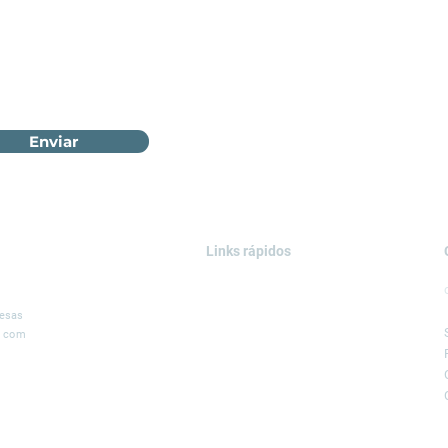
Enviar
Links rápidos
ÁREAS DE ATUAÇÃO
SOLUÇÕES
resas
, com
SERVIÇOS
PROJETOS
BLOG
LEGGIO GROUP