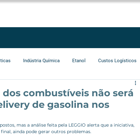
SOLUÇÕES
SERVIÇOS
PROJETOS
BLOG
LEGGIO GROU
ticas
Indústria Química
Etanol
Custos Logísticos
Agronegócio
Auditoria
Operadores Logísticos
 dos combustíveis não será
livery de gasolina nos
Grãos
Cabotagem
Carros Elétricos
Biocombust
ostos, mas a análise feita pela LEGGIO alerta que a iniciativa, 
 final, ainda pode gerar outros problemas. 