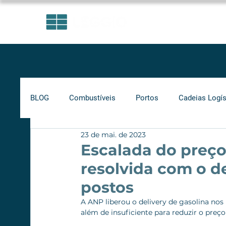
ÁREAS DE ATUAÇÃO
BLOG
Combustíveis
Portos
Cadeias Logís
23 de mai. de 2023
Investimentos
Indicadores
Frete Mínimo
Escalada do preço
resolvida com o de
Gás Natural
Infraestrutura
Supply Chain
postos
A ANP liberou o delivery de gasolina nos p
além de insuficiente para reduzir o preço
Ferrovias
Rodovias