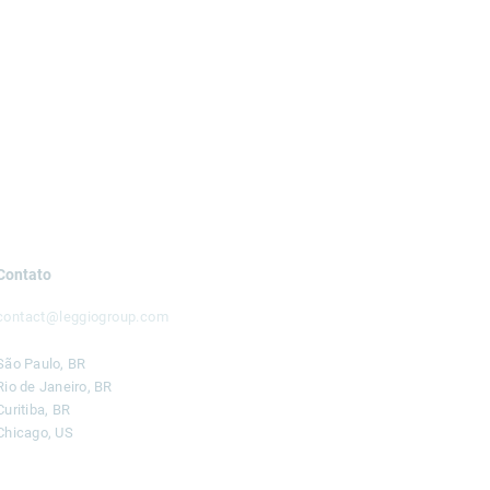
Contato
contact@leggiogroup.com
São Paulo, BR
Rio de Janeiro, BR
Curitiba, BR
Chicago, US