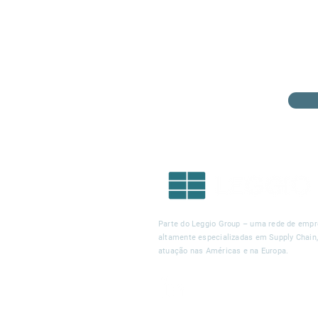
Parte do Leggio Group – uma rede de emp
altamente especializadas em Supply Chain
atuação nas Américas e na Europa.