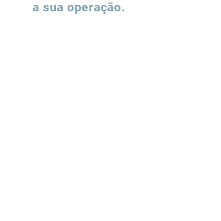
a sua operação.
Preencha o formulário e nossa equipe
entrará em contato para entender como
podemos apoiar a evolução de suas
operações de supply chain.