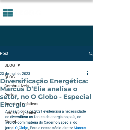
Post
BLOG
23 de mai. de 2023
BLOG
Diversificação Energética:
Combustíveis
Marcus D’Elia analisa o
Portos
setor, no O Globo - Especial
Energia
Cadeias Logísticas
A crise hídrica de 2021 evidenciou a necessidade 
Indústria Química
de diversificar as fontes de energia no país, de 
Etanol
acordo com matéria do Caderno Especial do 
jornal 
O Globo
. Para o nosso sócio-diretor 
Marcus 