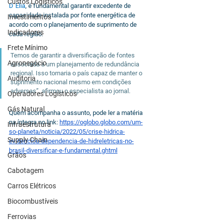
Custos Logísticos
D´Elia
, é fundamental garantir excedente de 
capacidade instalada por fonte energética de 
Investimentos
acordo com o planejamento de suprimento de 
Indicadores
cada região.
Frete Mínimo
Temos de garantir a diversificação de fontes 
Agronegócio
associada a um planejamento de redundância 
regional. Isso tornaria o país capaz de manter o 
Auditoria
suprimento nacional mesmo em condições 
adversas”, afirmou o especialista ao jornal.
Operadores Logísticos
Gás Natural
Quem acompanha o assunto, pode ler a matéria 
na íntegra no link: 
https://oglobo.globo.com/um-
Infraestrutura
so-planeta/noticia/2022/05/crise-hidrica-
Supply Chain
evidenciou-dependencia-de-hidreletricas-no-
brasil-diversificar-e-fundamental.ghtml
Grãos
Cabotagem
Carros Elétricos
Biocombustíveis
Ferrovias