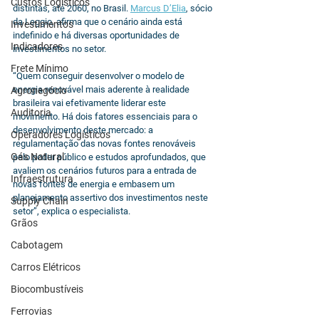
Custos Logísticos
distintas, até 2060, no Brasil. 
Marcus D’Elia
, sócio 
da Leggio, afirma que o cenário ainda está 
Investimentos
indefinido e há diversas oportunidades de 
Indicadores
investimentos no setor.
Frete Mínimo
“Quem conseguir desenvolver o modelo de 
energia renovável mais aderente à realidade 
Agronegócio
brasileira vai efetivamente liderar este 
Auditoria
movimento. Há dois fatores essenciais para o 
desenvolvimento deste mercado: a 
Operadores Logísticos
regulamentação das novas fontes renováveis 
Gás Natural
pelo poder público e estudos aprofundados, que 
avaliem os cenários futuros para a entrada de 
Infraestrutura
novas fontes de energia e embasem um 
planejamento assertivo dos investimentos neste 
Supply Chain
setor”, explica o especialista. 
Grãos
Cabotagem
Carros Elétricos
Biocombustíveis
Ferrovias