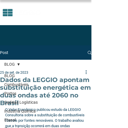
Post
BLOG
25 de set. de 2023
BLOG
Dados da LEGGIO apontam
Combustíveis
substituição energética em
Portos
duas ondas até 2060 no
Brasil
Cadeias Logísticas
O Valor Econômico publicou estudo da LEGGIO 
Indústria Química
Consultoria sobre a substituição de combustíveis 
Etanol
fósseis por fontes renováveis. O trabalho avaliou 
que a transição ocorrerá em duas ondas 