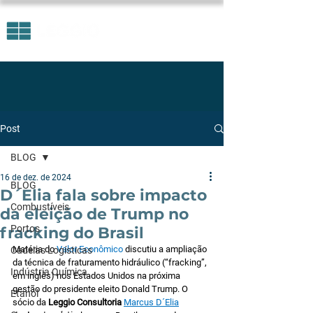
Post
BLOG
16 de dez. de 2024
BLOG
D´Elia fala sobre impacto
Combustíveis
da eleição de Trump no
Portos
fracking do Brasil
Matéria do 
Valor Econômico 
discutiu a ampliação 
Cadeias Logísticas
da técnica de fraturamento hidráulico (“fracking”, 
Indústria Química
em inglês) nos Estados Unidos na próxima 
gestão do presidente eleito Donald Trump. O 
Etanol
sócio da 
Leggio Consultoria
Marcus D´Elia