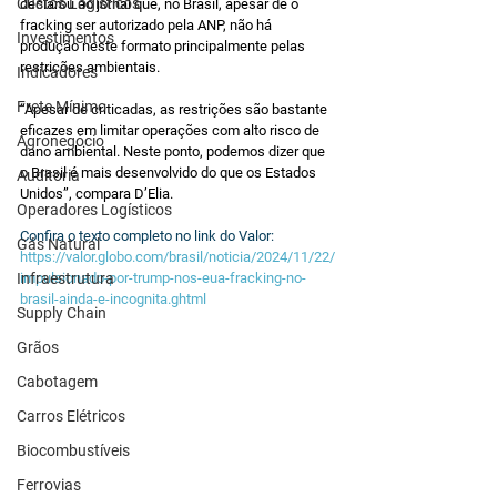
Custos Logísticos
declarou ao jornal que, no Brasil, apesar de o 
fracking ser autorizado pela ANP, não há 
Investimentos
produção neste formato principalmente pelas 
restrições ambientais.
Indicadores
Frete Mínimo
“Apesar de criticadas, as restrições são bastante 
eficazes em limitar operações com alto risco de 
Agronegócio
dano ambiental. Neste ponto, podemos dizer que 
o Brasil é mais desenvolvido do que os Estados 
Auditoria
Unidos”, compara D’Elia.
Operadores Logísticos
Confira o texto completo no link do Valor: 
Gás Natural
https://valor.globo.com/brasil/noticia/2024/11/22/
Infraestrutura
impulsionado-por-trump-nos-eua-fracking-no-
brasil-ainda-e-incognita.ghtml
Supply Chain
Grãos
Cabotagem
Carros Elétricos
Biocombustíveis
Ferrovias