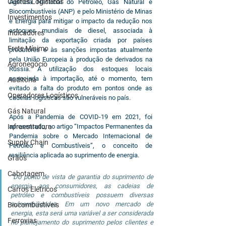
Custos Logísticos
Agência Nacional do Petróleo, Gás Natural e 
Biocombustíveis (ANP) e pelo Ministério de Minas 
Investimentos
e Energia para mitigar o impacto da redução nos 
estoques mundiais de diesel, associada à 
Indicadores
limitação da exportação criada por países 
Frete Mínimo
produtores e às sanções impostas atualmente 
pela União Europeia à produção de derivados na 
Agronegócio
Rússia. A utilização dos estoques locais 
associada à importação, até o momento, tem 
Auditoria
evitado a falta do produto em pontos onde as 
Operadores Logísticos
cadeias logísticas são vulneráveis no país.
Gás Natural
Após a Pandemia de COVID-19 em 2021, foi 
Infraestrutura
apresentado, no artigo “Impactos Permanentes da 
Pandemia sobre o Mercado Internacional de 
Supply Chain
Petróleo e Combustíveis”, o conceito de 
resiliência aplicada ao suprimento de energia.
Grãos
Cabotagem
“Do ponto de vista de garantia do suprimento de 
energia aos consumidores, as cadeias de 
Carros Elétricos
petróleo e combustíveis possuem diversas 
vulnerabilidades. Em um novo mercado de 
Biocombustíveis
energia, esta será uma variável a ser considerada 
Ferrovias
no planejamento do suprimento pelos clientes e 