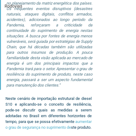
no planejamento da matriz energética dos países. 
Rodovias
Os frequentes eventos disruptivos (desastres 
naturais, ataques digitais, conflitos armados, 
acidentes), adicionados ao longo período da 
Pandemia, reforçaram a criticidade da 
continuidade do suprimento de energia nestas 
situações. A busca por fontes de energia menos 
vulneráveis, será guiada por estratégias de Supply 
Chain, que há décadas também são utilizadas 
para outros insumos de produção. A pouca 
familiaridade desta visão aplicada ao mercado de 
energia é um dos principais impactos que a 
Pandemia trará para o setor. Apresentar o grau de 
resiliência do suprimento de produto, neste caso 
energia, passará a ser um aspecto fundamental 
para manutenção dos clientes.”
Neste cenário de importação estrutural de diesel 
S10 e aplicando-se o conceito de resiliência, 
pode-se discutir quais as medidas a serem 
adotadas no Brasil em diferentes horizontes de 
tempo, para que se possa efetivamente 
aumentar 
o grau de segurança no suprimento de
ste produto.