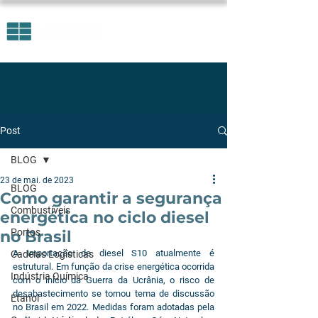
Post
BLOG
23 de mai. de 2023
BLOG
Como garantir a segurança
Combustíveis
energética no ciclo diesel
Portos
no Brasil
A importação de diesel S10 atualmente é 
Cadeias Logísticas
estrutural. Em função da crise energética ocorrida 
Indústria Química
com o início da Guerra da Ucrânia, o risco de 
desabastecimento se tornou tema de discussão 
Etanol
no Brasil em 2022. Medidas foram adotadas pela 