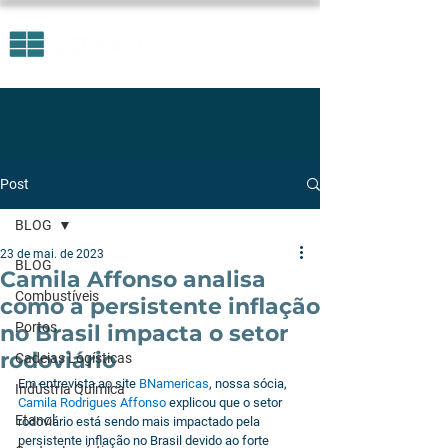
Post
BLOG
23 de mai. de 2023
BLOG
Camila Affonso analisa
Combustíveis
como a persistente inflação
Portos
no Brasil impacta o setor
rodoviário
Cadeias Logísticas
Em entrevista ao site 
BNamericas
, nossa sócia, 
Indústria Química
Camila Rodrigues Affonso
 explicou que o setor 
Etanol
rodoviário está sendo mais impactado pela 
persistente inflação no Brasil devido ao forte 