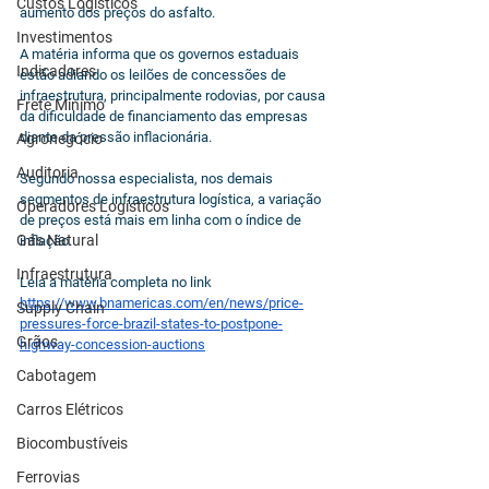
Custos Logísticos
aumento dos preços do asfalto. 
Investimentos
A matéria informa que os governos estaduais 
Indicadores
estão adiando os leilões de concessões de 
infraestrutura, principalmente rodovias, por causa 
Frete Mínimo
da dificuldade de financiamento das empresas 
diante da pressão inflacionária.
Agronegócio
Auditoria
Segundo nossa especialista, nos demais 
segmentos de infraestrutura logística, a variação 
Operadores Logísticos
de preços está mais em linha com o índice de 
Gás Natural
inflação. 
Infraestrutura
Leia a matéria completa no link 
https://www.bnamericas.com/en/news/price-
Supply Chain
pressures-force-brazil-states-to-postpone-
Grãos
highway-concession-auctions
Cabotagem
Carros Elétricos
Biocombustíveis
Ferrovias