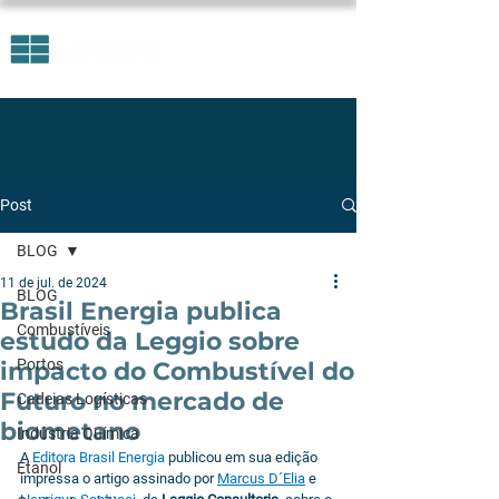
Post
BLOG
11 de jul. de 2024
BLOG
Brasil Energia publica
Combustíveis
estudo da Leggio sobre
Portos
impacto do Combustível do
Futuro no mercado de
Cadeias Logísticas
biometano
Indústria Química
A 
Editora Brasil Energia 
publicou em sua edição 
Etanol
impressa o artigo assinado por 
Marcus D´Elia
e 