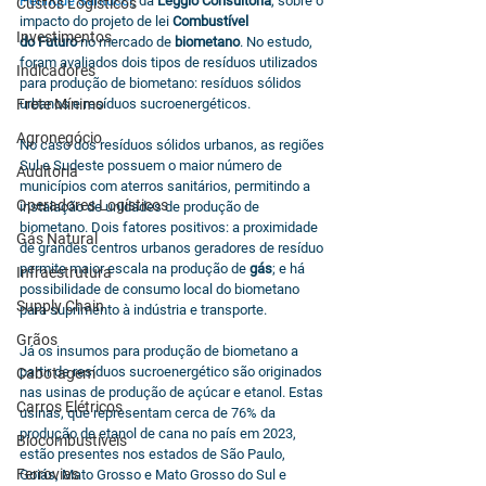
Henrique Santucci
, da 
Leggio Consultoria
, sobre o 
Custos Logísticos
impacto do projeto de lei 
Combustível 
Investimentos
do Futuro
 no mercado de 
biometano
. No estudo, 
foram avaliados dois tipos de resíduos utilizados 
Indicadores
para produção de biometano: resíduos sólidos 
Frete Mínimo
urbanos e resíduos sucroenergéticos.
Agronegócio
No caso dos resíduos sólidos urbanos, as regiões 
Sul e Sudeste possuem o maior número de 
Auditoria
municípios com aterros sanitários, permitindo a 
Operadores Logísticos
instalação de unidades de produção de 
biometano. Dois fatores positivos: a proximidade 
Gás Natural
de grandes centros urbanos geradores de resíduo 
permite maior escala na produção de 
gás
; e há 
Infraestrutura
possibilidade de consumo local do biometano 
Supply Chain
para suprimento à indústria e transporte.
Grãos
Já os insumos para produção de biometano a 
partir de resíduos sucroenergético são originados 
Cabotagem
nas usinas de produção de açúcar e etanol. Estas 
Carros Elétricos
usinas, que representam cerca de 76% da 
produção de etanol de cana no país em 2023, 
Biocombustíveis
estão presentes nos estados de São Paulo, 
Ferrovias
Goiás, Mato Grosso e Mato Grosso do Sul e 