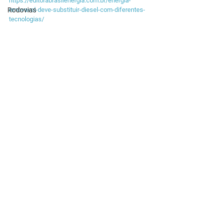
https://editorabrasilenergia.com.br/energia-
Rodovias
renovavel-deve-substituir-diesel-com-diferentes-
tecnologias/