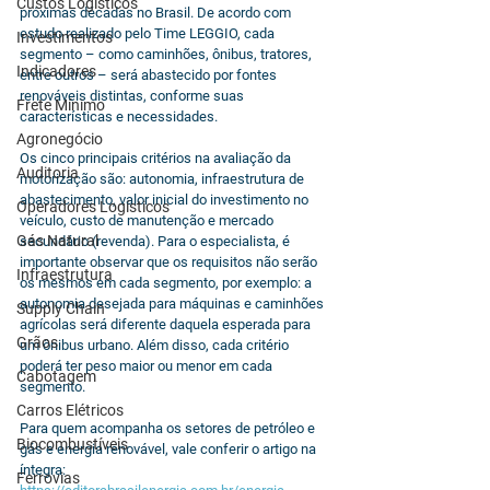
Custos Logísticos
próximas décadas no Brasil. De acordo com 
estudo realizado pelo Time LEGGIO, cada 
Investimentos
segmento – como caminhões, ônibus, tratores, 
Indicadores
entre outros – será abastecido por fontes 
renováveis distintas, conforme suas 
Frete Mínimo
características e necessidades.
Agronegócio
Os cinco principais critérios na avaliação da 
Auditoria
motorização são: autonomia, infraestrutura de 
abastecimento, valor inicial do investimento no 
Operadores Logísticos
veículo, custo de manutenção e mercado 
Gás Natural
secundário (revenda). Para o especialista, é 
importante observar que os requisitos não serão 
Infraestrutura
os mesmos em cada segmento, por exemplo: a 
autonomia desejada para máquinas e caminhões 
Supply Chain
agrícolas será diferente daquela esperada para 
Grãos
um ônibus urbano. Além disso, cada critério 
poderá ter peso maior ou menor em cada 
Cabotagem
segmento.
Carros Elétricos
Para quem acompanha os setores de petróleo e 
Biocombustíveis
gás e energia renovável, vale conferir o artigo na 
íntegra: 
Ferrovias