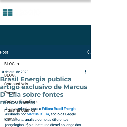
Post
BLOG
10 de out. de 2023
BLOG
Brasil Energia publica
Combustíveis
artigo exclusivo de Marcus
Portos
D´Elia sobre fontes
renováveis
Cadeias Logísticas
Artigo exclusivo para a 
Editora Brasil Energia
, 
Indústria Química
assinado por 
Marcus D´Elia
, sócio da Leggio 
Etanol
Consultoria, analisa como as diferentes 
tecnologias irão substituir o diesel ao longo das 