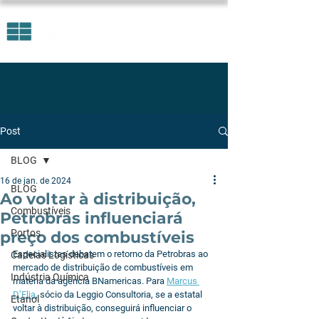
Post
BLOG
16 de jan. de 2024
BLOG
Ao voltar à distribuição,
Combustíveis
Petrobras influenciará
Portos
preço dos combustíveis
Especialistas debatem o retorno da Petrobras ao 
Cadeias Logísticas
mercado de distribuição de combustíveis em 
Indústria Química
matéria da agência BNamericas. Para 
Marcus 
D’Elia
, sócio da Leggio Consultoria, se a estatal 
Etanol
voltar à distribuição, conseguirá influenciar o 