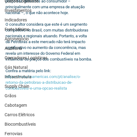
Custos Logísticos
preço dos derivados ao consumidor – 
principalmente com uma empresa de atuação 
Investimentos
nacional –, o que não acontece hoje.
Indicadores
O consultor considera que este é um segmento 
Frete Mínimo
competitivo no Brasil, com muitas distribuidoras 
nacionais e regionais atuando. Portanto, a volta 
Agronegócio
da Petrobras a este mercado não terá impacto 
significativo no aumento da concorrência, mas 
Auditoria
revela um interesse do Governo Federal em 
Operadores Logísticos
influenciar os preços dos combustíveis na bomba.
Gás Natural
Confira a matéria pelo link: 
Infraestrutura
https://www.bnamericas.com/pt/analise/o-
retorno-da-petrobras-a-distribuicao-de-
Supply Chain
combustiveis-e-uma-opcao-realista
Grãos
Cabotagem
Carros Elétricos
Biocombustíveis
Ferrovias