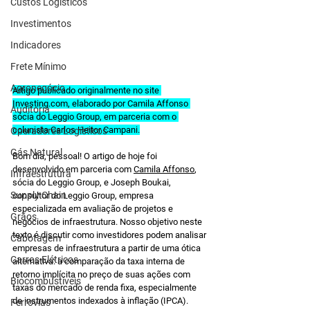
Custos Logísticos
Investimentos
Indicadores
Frete Mínimo
Agronegócio
Artigo publicado originalmente no site 
Investing.com
, elaborado por Camila Affonso 
Auditoria
sócia do Leggio Group, em parceria com o 
colunista Carlos Heitor Campani.
Operadores Logísticos
Gás Natural
Bom dia, pessoal! O artigo de hoje foi 
desenvolvido em parceria com 
Camila Affonso
, 
Infraestrutura
sócia do Leggio Group, e Joseph Boukai, 
Supply Chain
consultor do Leggio Group, empresa 
especializada em avaliação de projetos e 
Grãos
negócios de infraestrutura. Nosso objetivo neste 
texto é discutir como investidores podem analisar 
Cabotagem
empresas de infraestrutura a partir de uma ótica 
Carros Elétricos
alternativa: a comparação da taxa interna de 
retorno implícita no preço de suas ações com 
Biocombustíveis
taxas do mercado de renda fixa, especialmente 
de instrumentos indexados à inflação (IPCA). 
Ferrovias