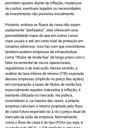
permitem ajustes diante de inflação, mudanças 
de custos, eventuais legados ou necessidades 
de investimento não previstos inicialmente. 
Portanto, embora os fluxos de caixa não sejam 
exatamente “prefixados”, eles oferecem uma 
previsibilidade maior do que em outros casos 
mais usuais e até um certo nível de proteção em 
cenários adversos. Isso faz com que investidores 
também avaliem empresas de infraestrutura 
como “títulos de renda fixa” de longo prazo com o 
fator incremental de riscos operacionais, 
regulatórios e de execução. Nesse sentido, a 
análise da taxa interna de retorno (TIR) esperada 
dessas empresas (implícito no preço das ações) 
em comparação a taxas de títulos de renda fixa, 
especialmente aqueles indexados à inflação, é 
bastante utilizada no mercado. Na prática, 
investidores e, na maioria das vezes, a própria 
empresa calculam o retorno projetado pelo fluxo 
de caixa futuro esperado vis à vis o preço atual de 
mercado da ação da empresa. Normalmente, 
como o fluxo de caixa é do tipo IPCA+ (ou seja, é 
ajustado pelo IPCA), a TIR implícita é uma taxa 