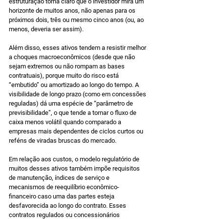
estruturação torna claro que o investidor mira um 
horizonte de muitos anos, não apenas para os 
próximos dois, três ou mesmo cinco anos (ou, ao 
menos, deveria ser assim).
Além disso, esses ativos tendem a resistir melhor 
a choques macroeconômicos (desde que não 
sejam extremos ou não rompam as bases 
contratuais), porque muito do risco está 
“embutido” ou amortizado ao longo do tempo. A 
visibilidade de longo prazo (como em concessões 
reguladas) dá uma espécie de “parâmetro de 
previsibilidade”, o que tende a tornar o fluxo de 
caixa menos volátil quando comparado a 
empresas mais dependentes de ciclos curtos ou 
reféns de viradas bruscas do mercado.
Em relação aos custos, o modelo regulatório de 
muitos desses ativos também impõe requisitos 
de manutenção, índices de serviço e 
mecanismos de reequilíbrio econômico-
financeiro caso uma das partes esteja 
desfavorecida ao longo do contrato. Esses 
contratos regulados ou concessionários 