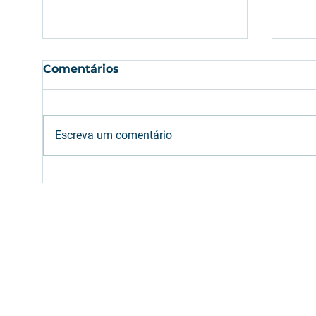
Comentários
Escreva um comentário
Etanol: oferta brasileira
Com
deve atender aumento
em 
da mistura na gasolina
são
(E32)