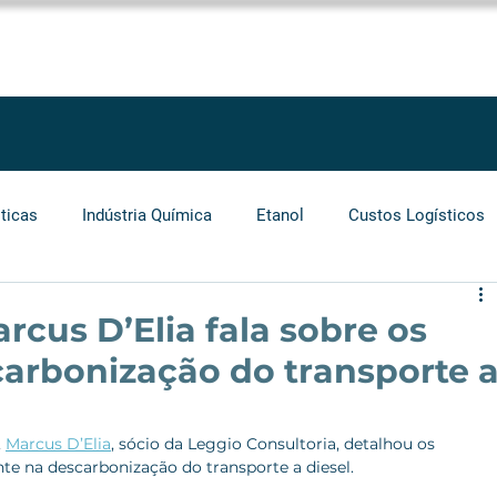
SOLUÇÕES
SERVIÇOS
PROJETOS
BLOG
LEGGIO GROU
ticas
Indústria Química
Etanol
Custos Logísticos
Agronegócio
Auditoria
Operadores Logísticos
rcus D’Elia fala sobre os
arbonização do transporte 
Grãos
Cabotagem
Carros Elétricos
Biocombust
 
Marcus D’Elia
, sócio da Leggio Consultoria, detalhou os 
te na descarbonização do transporte a diesel.