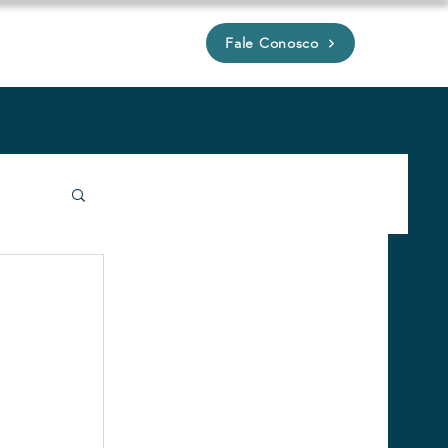
Fale Conosco
P
a
íveis