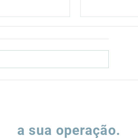
o os investimentos
G1: Leggio vê
terminais portuários
necessidade de 
 estruturados?
da produção de s
nova mistura B2
Vamos falar sobre
a sua operação.