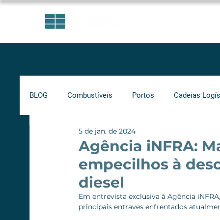
ÁREAS DE ATUAÇÃO
BLOG
Combustíveis
Portos
Cadeias Logís
5 de jan. de 2024
Investimentos
Indicadores
Frete Mínimo
Agência iNFRA: Ma
empecilhos à desc
Gás Natural
Infraestrutura
Supply Chain
diesel
Em entrevista exclusiva à Agência iNFRA,
principais entraves enfrentados atualmen
Ferrovias
Rodovias