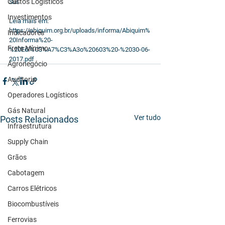
Custos Logísticos
Sul.
Investimentos
Leia mais em: 
https://abiquim.org.br/uploads/informa/Abiquim%
Indicadores
20Informa%20-
Frete Mínimo
%20Edi%C3%A7%C3%A3o%20603%20-%2030-06-
2017.pdf
Agronegócio
Auditoria
Operadores Logísticos
Gás Natural
Ver tudo
Posts Relacionados
Infraestrutura
Supply Chain
Grãos
Cabotagem
Carros Elétricos
Biocombustíveis
Ferrovias