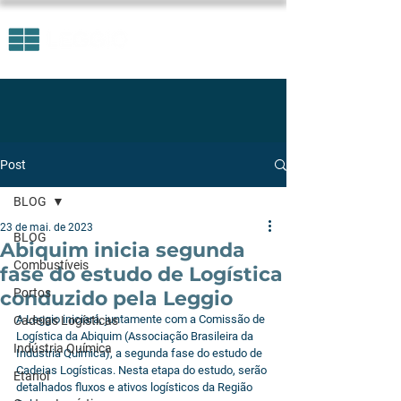
Post
BLOG
23 de mai. de 2023
BLOG
Abiquim inicia segunda
Combustíveis
fase do estudo de Logística
Portos
conduzido pela Leggio
A Leggio iniciará, juntamente com a Comissão de 
Cadeias Logísticas
Logística da Abiquim (Associação Brasileira da 
Indústria Química
Indústria Química), a segunda fase do estudo de 
Cadeias Logísticas. Nesta etapa do estudo, serão 
Etanol
detalhados fluxos e ativos logísticos da Região 