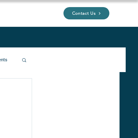
Contact Us
UP
ents
ucture