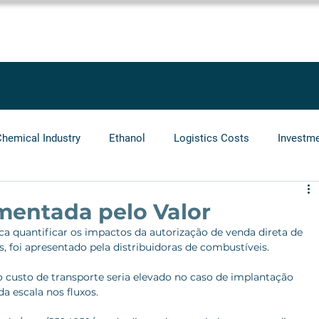
SOLUTIONS
SERVICES
PROJECTS
BLOG
LEGGIO GRO
Chemical Industry
Ethanol
Logistics Costs
Investm
Audit
Logistics Operators
Natural Gas
Infrastr
mentada pelo Valor
a quantificar os impactos da autorização de venda direta de 
, foi apresentado pela distribuidoras de combustíveis. 
 o custo de transporte seria elevado no caso de implantação 
a escala nos fluxos.