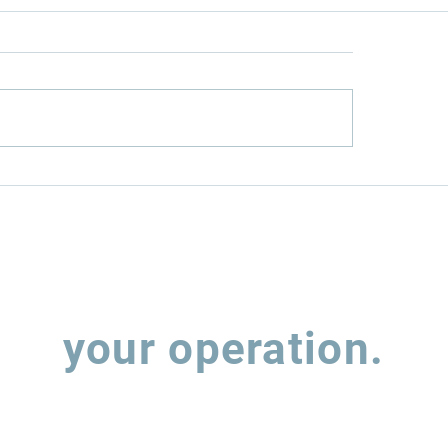
nfield or
How Rumo (RAIL
wnfield? The Two
MRS (MRSA3) hav
s to Infrastructure
balancing expan
estment
leverage
Let's talk about
your operation.
 out the form and our team will contact you to understand how w
support the evolution of your supply chain operations.