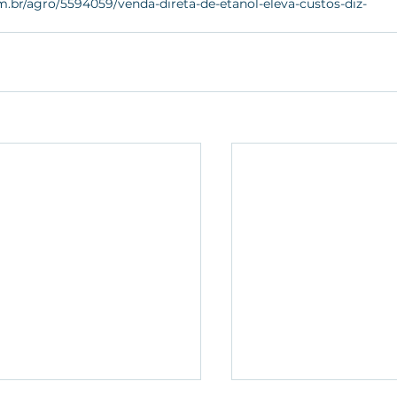
m.br/agro/5594059/venda-direta-de-etanol-eleva-custos-diz-