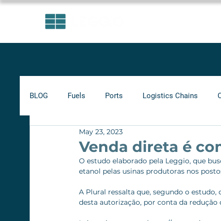
AREAS OF EXPERTISE
BLOG
Fuels
Ports
Logistics Chains
May 23, 2023
Indicators
Minimum Frete
Agribusiness
Venda direta é co
O estudo elaborado pela Leggio, que busc
etanol pelas usinas produtoras nos postos
Biofuels
Railways
A Plural ressalta que, segundo o estudo,
desta autorização, por conta da redução d