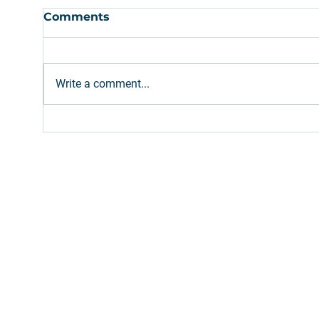
Comments
Write a comment...
Ethanol: Brazilian supply
Gree
expected to meet
Bro
increased gasoline blend
Path
(E32)
Inv
Fill