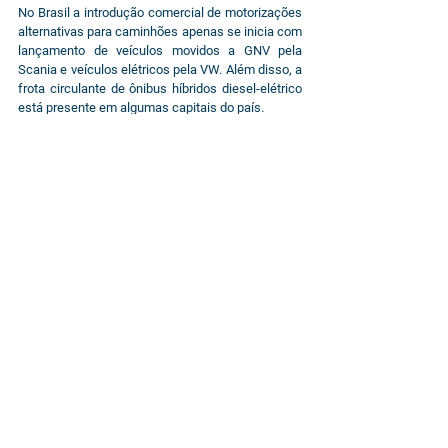
No Brasil a introdução comercial de motorizações 
alternativas para caminhões apenas se inicia com 
lançamento de veículos movidos a GNV pela 
Scania e veículos elétricos pela VW. Além disso, a 
frota circulante de ônibus híbridos diesel-elétrico 
está presente em algumas capitais do país.
Considerando a necessidade de políticas públicas 
para incentivo a comercialização e 
desenvolvimento de motorizações alternativas, a 
introdução destas novas motorizações tem um 
longo caminho a percorrer no país. Atualmente a 
principal aposta do poder público está nos 
biocombustíveis e deve se perpetuar nesta 
década, se contrapondo a introdução de 
motorizações alternativas.
Combinando o panorama do mercado europeu e o 
contexto atual no país, não há a expectativa de 
rápida substituição energética para veículos 
pesados à diesel no Brasil. Mantendo-se esse 
cenário, o consumo de diesel rodoviário não 
deverá ser afetado em função da introdução de 