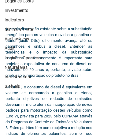
Logistics Costs
Investments
Indicators
A ampla discussão existente sobre a substituição 
Minimum Frete
energética para os veículos movidos a gasolina e 
Agribusiness
etanol (ciclo Otto) dificilmente avança até os 
caminhões e ônibus à diesel. Entender as 
Audit
tendências e o impacto da substituição 
Logistics Operators
energética neste segmento é importante para 
projetar a expectativa de consumo do diesel no 
Natural Gas
horizonte de 20 anos e, portanto, a visão sobre 
produção e importação do produto no Brasil.
Infrastructure
Biofuels
No Brasil, o consumo de diesel é equivalente em 
volume se comparado a gasolina e etanol, 
portanto objetivos de redução de emissões 
deveriam ir muito além da incorporação de novos 
padrões para motorização destes veículos como 
Euro VI, prevista para 2023 pelo CONAMA através 
do Programa de Controle de Emissões Veiculares 
8. Estes padrões têm como objetivo a redução nos 
índices de elementos poluentes, sem o foco 