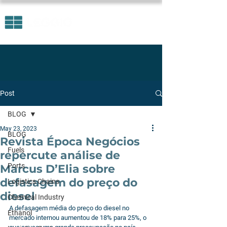
Post
BLOG
May 23, 2023
BLOG
Revista Época Negócios
Fuels
repercute análise de
Ports
Marcus D’Elia sobre
defasagem do preço do
Logistics Chains
diesel
Chemical Industry
A defasagem média do preço do diesel no 
Ethanol
mercado internou aumentou de 18% para 25%, o 