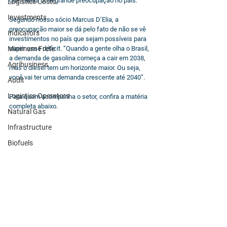
que causa uma grande preocupação no país.
Logistics Costs
Investments
Segundo nosso sócio Marcus D’Elia, a 
preocupação maior se dá pelo fato de não se vê 
Indicators
investimentos no país que sejam possíveis para 
Minimum Frete
suprir esse déficit. “Quando a gente olha o Brasil, 
a demanda de gasolina começa a cair em 2038, 
Agribusiness
mas o diesel tem um horizonte maior. Ou seja, 
você vai ter uma demanda crescente até 2040”. 
Audit
Logistics Operators
Para quem acompanha o setor, confira a matéria 
completa abaixo.
Natural Gas
Infrastructure
Biofuels