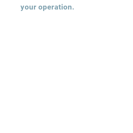
your operation.
Fill out the form and our team will contact
you to understand how we can support the
evolution of your supply chain operations.