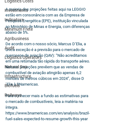
Logistics Costs
A maioria das projeções feitas aqui na LEGGIO 
Investments
estão em consonância com as da Empresa de 
Indicators
Pesquisa Energética (EPE), 
instituição vinculada 
ao Ministério de Minas e Energia, com diferenças 
Minimum Frete
abaixo de 5%.
Agribusiness
De acordo com o nosso sócio, Marcus D’Elia, a 
Audit
única exceção é a previsão para o mercado de 
querosene de aviação (QAV): “Não acreditamos 
Logistics Operators
em uma retomada tão rápida do transporte aéreo. 
Natural Gas
Nossas projeções prevêem que as vendas de 
combustível de aviação atingirão apenas 6,2 
Infrastructure
milhões de metros cúbicos em 2024”, disse D
´Elia à BNamericas.
Biofuels
Railways
Para conhecer mais a fundo as estimativas para 
o mercado de combustíveis, leia a matéria na 
íntegra. 
https://www.bnamericas.com/en/analysis/brazil-
fuel-sales-expected-to-resume-growth-this-year