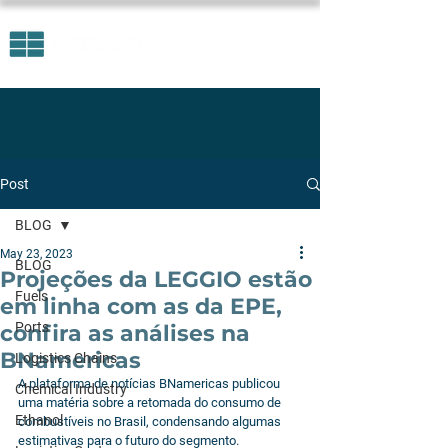
Post
BLOG
May 23, 2023
BLOG
Projeções da LEGGIO estão
Fuels
em linha com as da EPE,
Ports
confira as análises na
BNamericas
Logistics Chains
A plataforma de notícias BNamericas publicou 
Chemical Industry
uma matéria sobre a retomada do consumo de 
Ethanol
combustíveis no Brasil, condensando algumas 
estimativas para o futuro do segmento.