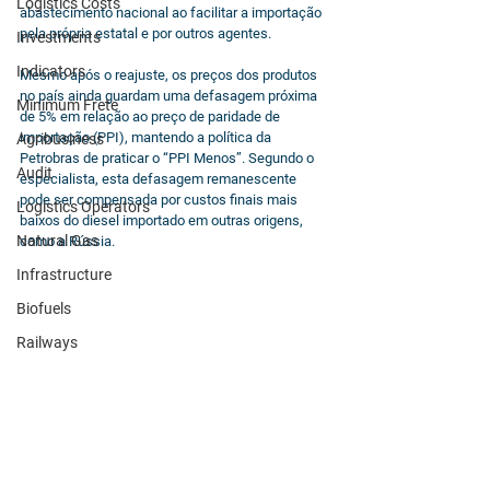
Logistics Costs
abastecimento nacional ao facilitar a importação 
pela própria estatal e por outros agentes.
Investments
Indicators
Mesmo após o reajuste, os preços dos produtos 
no país ainda guardam uma defasagem próxima 
Minimum Frete
de 5% em relação ao preço de paridade de 
importação (PPI), mantendo a política da 
Agribusiness
Petrobras de praticar o “PPI Menos”. Segundo o 
Audit
especialista, esta defasagem remanescente 
pode ser compensada por custos finais mais 
Logistics Operators
baixos do diesel importado em outras origens, 
Natural Gas
como a Rússia.
Infrastructure
Biofuels
Railways