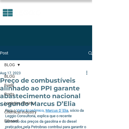
Post
BLOG
Aug 17, 2023
BLOG
Preço de combustíveis
Fuels
alinhado ao PPI garante
Ports
abastecimento nacional
segundo Marcus D’Elia
Logistics Chains
Para o 
Valor Econômico
, 
Marcus D´Elia
, sócio da 
Chemical Industry
Leggio Consultoria, explica que o recente 
Ethanol
aumento dos preços da gasolina e do diesel 
praticados pela Petrobras contribui para garantir o 