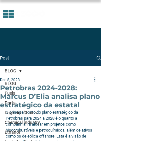
Post
BLOG
Dec 8, 2023
BLOG
Petrobras 2024-2028:
Fuels
Marcus D’Elia analisa plano
Ports
estratégico da estatal
O principal ponto do plano estratégico da 
Logistics Chains
Petrobras para 2024 a 2028 é o quanto a 
Chemical Industry
companhia irá alocar em projetos como 
biocombustíveis e petroquímicos, além de ativos 
Ethanol
como os de eólica offshore. Esta é a visão de 