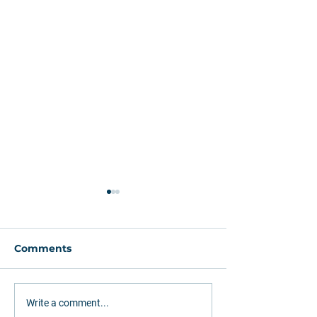
Comments
Greenfield or
How Rumo (RA
Write a comment...