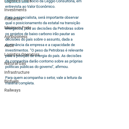
Logistics Costs
Marcus D´Elia
, sócio da Leggio Consultoria, em 
entrevista ao Valor Econômico.
Investments
Para o especialista, será importante observar 
Indicators
qual o posicionamento da estatal na transição 
Minimum Frete
energética, pois as decisões da Petrobras sobre 
os projetos de baixo carbono irão pautar as 
Agribusiness
decisões do país sobre o assunto, dada a 
dominância da empresa e a capacidade de 
Audit
investimentos. “O peso da Petrobras é relevante 
Logistics Operators
para a posição de energia do país. As decisões 
da companhia darão contorno sobre as próprias 
Natural Gas
políticas públicas do governo”, afirmou.
Infrastructure
Para quem acompanha o setor, vale a leitura da 
Biofuels
matéria completa.
Railways