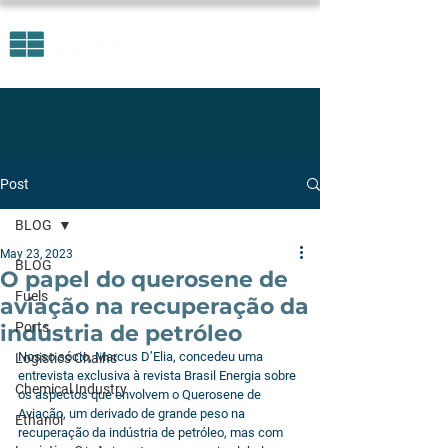
Post
BLOG
May 23, 2023
BLOG
O papel do querosene de
Fuels
aviação na recuperação da
Ports
indústria de petróleo
Nosso sócio, Marcus D’Elia, concedeu uma 
Logistics Chains
entrevista exclusiva à revista Brasil Energia sobre 
Chemical Industry
os aspectos que envolvem o Querosene de 
Aviação, um derivado de grande peso na 
Ethanol
recuperação da indústria de petróleo, mas com 