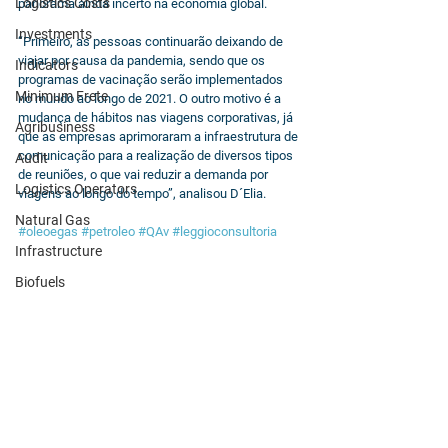
Logistics Costs
panorama ainda incerto na economia global.
Investments
“Primeiro, as pessoas continuarão deixando de 
viajar por causa da pandemia, sendo que os 
Indicators
programas de vacinação serão implementados 
Minimum Frete
no mundo ao longo de 2021. O outro motivo é a 
mudança de hábitos nas viagens corporativas, já 
Agribusiness
que as empresas aprimoraram a infraestrutura de 
comunicação para a realização de diversos tipos 
Audit
de reuniões, o que vai reduzir a demanda por 
Logistics Operators
viagens ao longo do tempo”, analisou D´Elia.
Natural Gas
#oleoegas
#petroleo
#QAv
#leggioconsultoria
Infrastructure
Biofuels