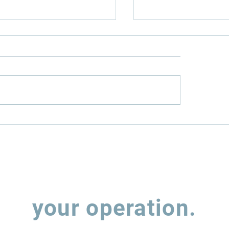
nfield or
How Rumo (RAIL
wnfield? The Two
MRS (MRSA3) hav
s to Infrastructure
balancing expan
estment
leverage
Let's talk about
your operation.