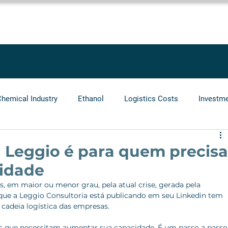
SOLUTIONS
SERVICES
PROJECTS
BLOG
LEGGIO GRO
Chemical Industry
Ethanol
Logistics Costs
Investm
Audit
Logistics Operators
Natural Gas
Infrastr
 Leggio é para quem precisa
idade
, em maior ou menor grau, pela atual crise, gerada pela 
que a Leggio Consultoria está publicando em seu Linkedin tem 
 cadeia logística das empresas.
as que necessitam aumentar sua capacidade. É um passo a passo