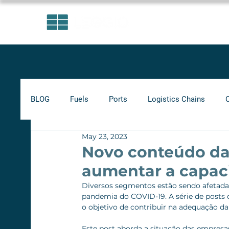
AREAS OF EXPERTISE
BLOG
Fuels
Ports
Logistics Chains
May 23, 2023
Indicators
Minimum Frete
Agribusiness
Novo conteúdo da
aumentar a capac
Biofuels
Railways
Diversos segmentos estão sendo afetadas
pandemia do COVID-19. A série de posts 
o objetivo de contribuir na adequação da
Este post aborda a situação das empres