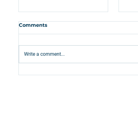
Comments
Write a comment...
Ethanol: Brazilian supply
Gree
expected to meet
Bro
increased gasoline blend
Path
(E32)
Inv