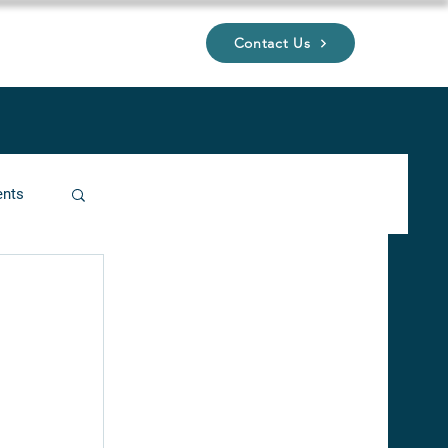
Contact Us
UP
ents
ucture
 