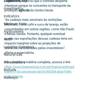
Logistics Costs
Consultoria
, explicou que o contrato desperta 
interesse porque se concentra no transporte da 
Investments
produção 
agrícola
 do Centro-Oeste.
Indicators
“As cadeias mais sensíveis às restrições 
Minimum Frete
bilaterais, como café e suco de laranja, estão 
concentradas em outras regiões, como São Paulo 
Agribusiness
e Minas Gerais. Portanto, qualquer eventual 
queda nas exportações dessas cadeias teria um 
Audit
impacto marginal sobre as projeções de 
Logistics Operators
demanda consideradas pelos investidores”, 
afirma a especialista.
Natural Gas
Infrastructure
Para conferir a matéria completa, acesse o link: 
https://www.bnamericas.com/pt/feature/estimad
Biofuels
a-em-r-7-bi-concessao-da-br-060364-atrai-forte-
concorrencia
Railways