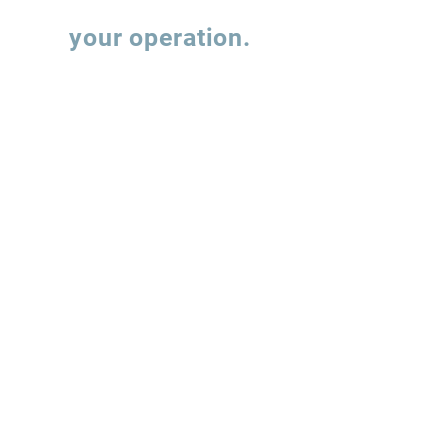
Let's talk about
your operation.
Fill out the form and our team will contact
you to understand how we can support the
evolution of your supply chain operations.