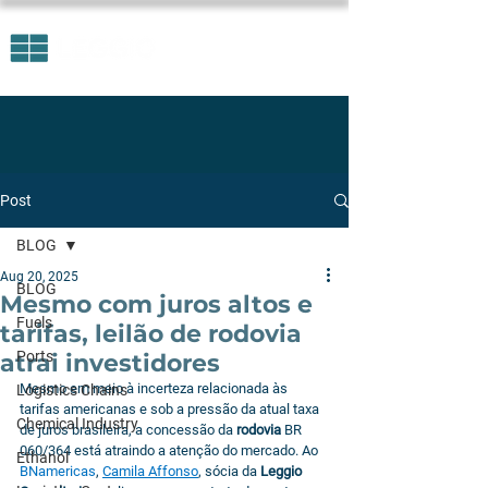
Post
BLOG
Aug 20, 2025
BLOG
Mesmo com juros altos e
Fuels
tarifas, leilão de rodovia
Ports
atrai investidores
Mesmo em meio à incerteza relacionada às 
Logistics Chains
tarifas americanas e sob a pressão da atual taxa 
Chemical Industry
de juros brasileira, a concessão da 
rodovia
 BR 
060/364 está atraindo a atenção do mercado. Ao 
Ethanol
BNamericas
, 
Camila Affonso
, sócia da 
Leggio 