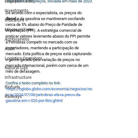
Logistics Costs
nova política de preços, iniciada em maio de 2023.
Investments
De acordo com o especialista, os preços do 
diesel
 e da gasolina se mantiveram oscilando 
Indicators
cerca de 5% abaixo do Preço de Paridade de 
Minimum Frete
Importação (PPI). A estratégia comercial de 
praticar valores levemente abaixo do PPI permite 
Agribusiness
à Petrobras competir no mercado com os 
importadores, mantendo a participação de 
Audit
mercado. Esta política de preços está capturando 
Logistics Operators
o ganho gerado pela variação de preços no 
mercado internacional, porém com cerca de um 
Natural Gas
mês de defasagem.
Infrastructure
Confira o texto completo no link: 
Biofuels
https://oglobo.globo.com/economia/negocios/no
ticia/2024/07/08/petrobras-eleva-preco-da-
Railways
gasolina-em-r-020-por-litro.ghtml