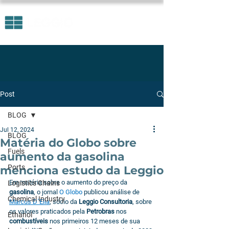
Post
BLOG
Jul 12, 2024
BLOG
Matéria do Globo sobre
Fuels
aumento da gasolina
Ports
menciona estudo da Leggio
Em matéria sobre o aumento do preço da 
Logistics Chains
gasolina
, o jornal 
O Globo 
publicou análise de 
Chemical Industry
Marcus D´Elia
, sócio da 
Leggio Consultoria
, sobre 
os valores praticados pela 
Petrobras
 nos 
Ethanol
combustíveis
 nos primeiros 12 meses de sua 