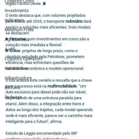
Logistics Costs
região Centro-Oeste. ⛽
Investments
O texto destaca que, com volumes projetados 
Indicators
para dobrar até 2035, o transporte 
rodoviário
 dará 
espaço a soluções mais eficientes. Dois modais 
Minimum Frete
se destacam:
▶️ 
Ferrovias
: com investimentos em curso são a 
Agribusiness
solução mais imediata e flexível.
Audit
▶️ 
Dutos
: projetos de longo prazo, como o 
oleoduto estudado pela Petrobras, prometem 
Logistics Operators
eficiência, mas enfrentam questões de 
Natural Gas
viabilidade econômica e modelo operacional.
Infrastructure
D'Elia analisa este cenário e ressalta que a chave 
para o sucesso está na 
multimodalidade
. “Um 
Biofuels
duto exclusivo para diesel pode não ser viável, 
Railways
dependendo de uma estrutura paralela para 
etanol. Além disso, a integração entre trens e 
dutos ao longo dos trajetos, cada modal operando 
onde é mais eficiente, parece ser o caminho mais 
inteligente para o futuro”, afirma.
Estudo da Leggio encomendado pelo IBP 