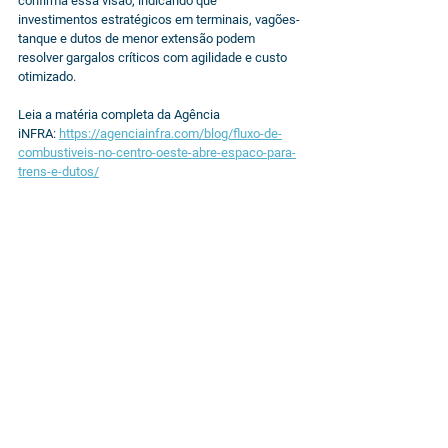
confirma essa visão, indicando que 
investimentos estratégicos em terminais, vagões-
tanque e dutos de menor extensão podem 
resolver gargalos críticos com agilidade e custo 
otimizado.
Leia a matéria completa da Agência 
iNFRA: 
https://agenciainfra.com/blog/fluxo-de-
combustiveis-no-centro-oeste-abre-espaco-para-
trens-e-dutos/