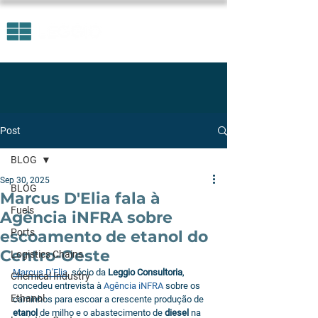
Post
BLOG
Sep 30, 2025
BLOG
Marcus D'Elia fala à
Fuels
Agência iNFRA sobre
Ports
escoamento de etanol do
Centro-Oeste
Logistics Chains
Marcus D'Elia
, sócio da 
Leggio Consultoria
, 
Chemical Industry
concedeu entrevista à 
Agência iNFRA 
sobre os 
Ethanol
caminhos para escoar a crescente produção de 
etanol
 de milho e o abastecimento de 
diesel
 na 