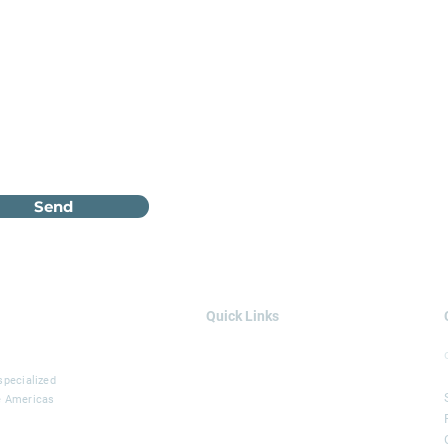
Send
Quick Links
AREAS OF EXPERTISE
SOLUTIONS
specialized
he Americas
SERVICES
PROJECTS