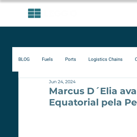
AREAS OF EXPERTISE
BLOG
Fuels
Ports
Logistics Chains
Jun 24, 2024
Indicators
Minimum Frete
Agribusiness
Marcus D´Elia av
Equatorial pela P
Biofuels
Railways