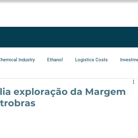
SOLUTIONS
SERVICES
PROJECTS
BLOG
LEGGIO GRO
Chemical Industry
Ethanol
Logistics Costs
Investm
Audit
Logistics Operators
Natural Gas
Infrastr
alia exploração da Margem
etrobras