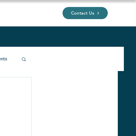
Contact Us
UP
ents
ucture