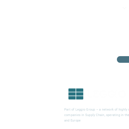
Part of Leggio Group – a network of highly 
companies in Supply Chain, operating in t
and Europe