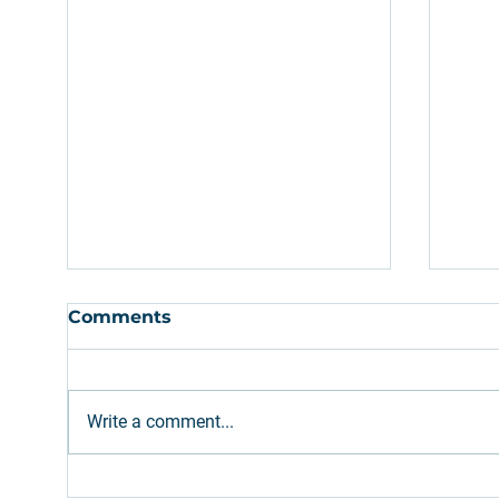
Comments
Write a comment...
Ethanol: Brazilian supply
Gree