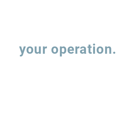
wnfield? The Two
MRS (MRSA3) hav
s to Infrastructure
balancing expan
estment
leverage
Let's talk about
your operation.
 out the form and our team will contact you to understand how w
support the evolution of your supply chain operations.