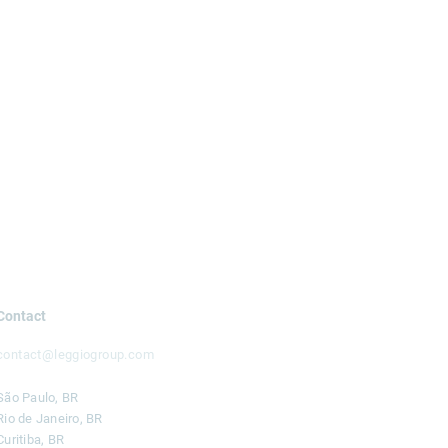
Contact
contact@leggiogroup.com
São Paulo, BR
Rio de Janeiro, BR
Curitiba, BR