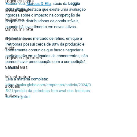
Logistics Costs
Econômico
.
Marcus D´Elia
, sócio da 
Leggio 
Consultoria
, destaca que existe uma avaliação 
Investments
rigorosa sobre o impacto na competição de 
Indicators
projetos de distribuidoras de combustíveis, 
quando há investimento em novos ativos.
Minimum Frete
“No entanto, no mercado de refino, em que a 
Agribusiness
Petrobras possui cerca de 80% da produção e 
Audit
abertamente comunica que busca negociar a 
participação em refinarias de concorrentes, não 
Logistics Operators
parece haver preocupação com a competição”, 
Natural Gas
afirma.
Infrastructure
Leia a matéria completa: 
https://valor.globo.com/empresas/noticia/2024/0
Biofuels
5/21/pedido-da-petrobras-tem-aval-dos-tecnicos-
Railways
do-cade.ghtml