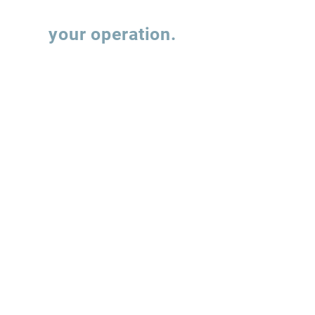
Let's talk about
your operation.
Fill out the form and our team will contact
you to understand how we can support the
evolution of your supply chain operations.