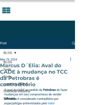
Post
BLOG
May 29, 2024
BLOG
Marcus D´Elia: Aval do
Fuels
CADE à mudança no TCC
Ports
da Petrobras é
contraditório
Logistics Chains
O aval do CADE ao pedido da 
Petrobras
 de fazer 
Chemical Industry
mudanças em seu compromisso de vender 
Ethanol
refinarias
 é considerado contraditório por 
especialistas entrevistados pelo 
Valor 