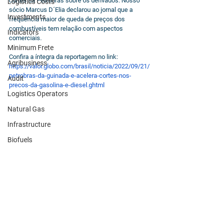
cortes da Petrobras sobre os derivados. Nosso 
Logistics Costs
sócio Marcus D´Elia declarou ao jornal que a 
Investments
frequência maior de queda de preços dos 
combustíveis tem relação com aspectos 
Indicators
comerciais.
Minimum Frete
Confira a íntegra da reportagem no link: 
Agribusiness
https://valor.globo.com/brasil/noticia/2022/09/21/
petrobras-da-guinada-e-acelera-cortes-nos-
Audit
precos-da-gasolina-e-diesel.ghtml
Logistics Operators
Natural Gas
Infrastructure
Biofuels