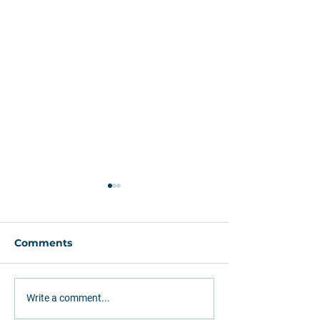
Comments
Como os
G1: Leggio vê
Write a comment...
investimentos em
necessidade d