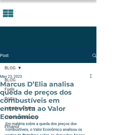
Post
BLOG
May 23, 2023
BLOG
Marcus D’Elia analisa
Fuels
queda de preços dos
Ports
combustíveis em
entrevista ao Valor
Logistics Chains
Econômico
Chemical Industry
Em matéria sobre a queda dos preços dos 
Ethanol
combustíveis, o Valor Econômico analisou os 