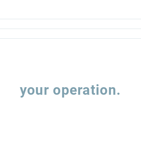
Let's talk about
your operation.
 out the form and our team will contact you to understand how w
support the evolution of your supply chain operations.