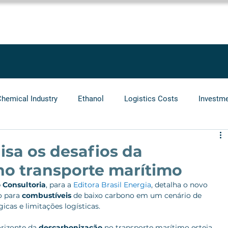
SOLUTIONS
SERVICES
PROJECTS
BLOG
LEGGIO GRO
Chemical Industry
Ethanol
Logistics Costs
Investm
Audit
Logistics Operators
Natural Gas
Infrastr
isa os desafios da
no transporte marítimo
 Consultoria
, para a 
Editora Brasil Energia
, detalha o novo 
o para 
combustíveis
 de baixo carbono em um cenário de 
icas e limitações logísticas.
rizonte da 
descarbonização
 no transporte marítimo esteja 