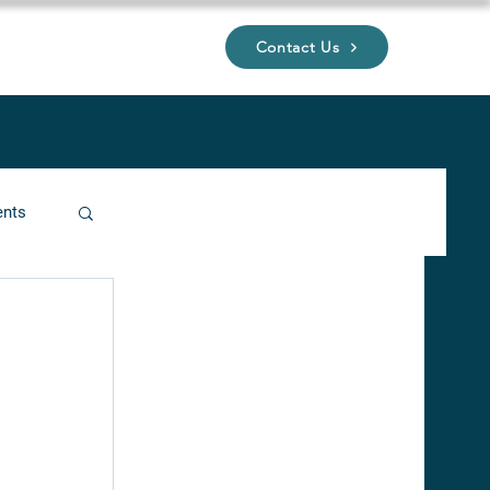
Contact Us
UP
ents
ucture