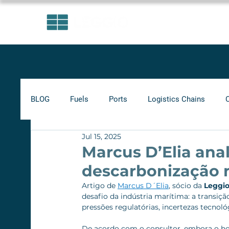
AREAS OF EXPERTISE
BLOG
Fuels
Ports
Logistics Chains
Jul 15, 2025
Indicators
Minimum Frete
Agribusiness
Marcus D’Elia anal
descarbonização 
Biofuels
Railways
Artigo de 
Marcus D´Elia
, sócio da 
Leggio
desafio da indústria marítima: a transiçã
pressões regulatórias, incertezas tecnológ
De acordo com o consultor, embora o ho