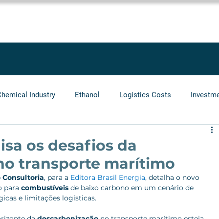
SOLUTIONS
SERVICES
PROJECTS
BLOG
LEGGIO GRO
Chemical Industry
Ethanol
Logistics Costs
Investm
Audit
Logistics Operators
Natural Gas
Infrastr
isa os desafios da
no transporte marítimo
 Consultoria
, para a 
Editora Brasil Energia
, detalha o novo 
o para 
combustíveis
 de baixo carbono em um cenário de 
icas e limitações logísticas.
rizonte da 
descarbonização
 no transporte marítimo esteja 