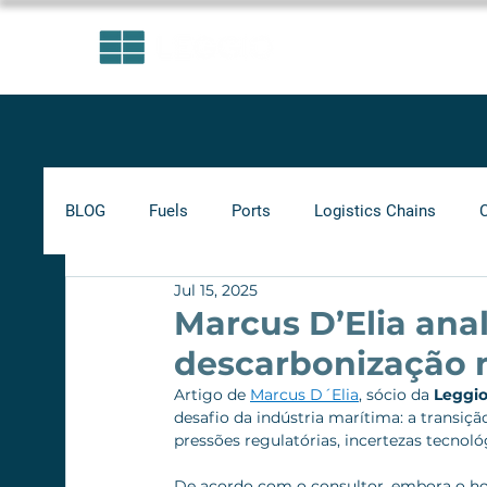
AREAS OF EXPERTISE
BLOG
Fuels
Ports
Logistics Chains
Jul 15, 2025
Indicators
Minimum Frete
Agribusiness
Marcus D’Elia anal
descarbonização 
Biofuels
Railways
Artigo de 
Marcus D´Elia
, sócio da 
Leggio
desafio da indústria marítima: a transiçã
pressões regulatórias, incertezas tecnológ
De acordo com o consultor, embora o ho