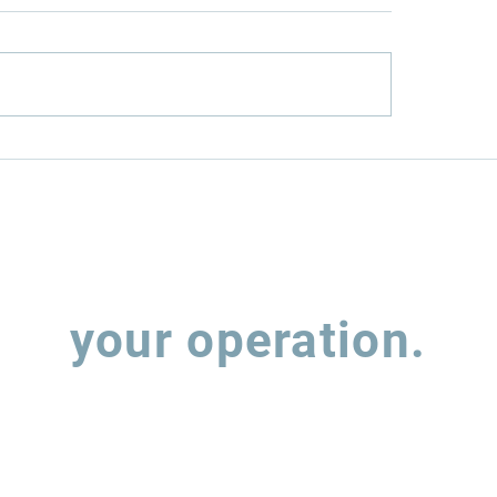
nfield or
How Rumo (RAIL
wnfield? The Two
MRS (MRSA3) hav
s to Infrastructure
balancing expan
estment
leverage
Let's talk about
your operation.
 out the form and our team will contact you to understand how w
support the evolution of your supply chain operations.