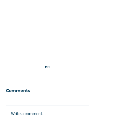
Comments
Como os
G1: Leggio vê
Write a comment...
investimentos em
necessidade d
terminais portuários
aumento da p