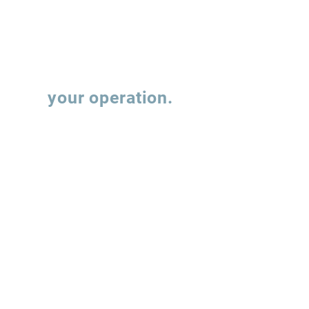
são estruturados?
de soja para 
mistura B20
Let's talk about
your operation.
Fill out the form and our team will contact
you to understand how we can support the
evolution of your supply chain operations.