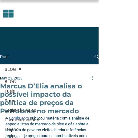
Post
BLOG
May 23, 2023
BLOG
Marcus D’Elia analisa o
Fuels
possível impacto da
Ports
política de preços da
Petrobras no mercado
Logistics Chains
A 
Combuspro
 publicou matéria com a análise de 
Chemical Industry
especialistas do mercado de óleo e gás sobre a 
Ethanol
proposta do governo eleito de criar referências 
regionais de preços para os combustíveis com 