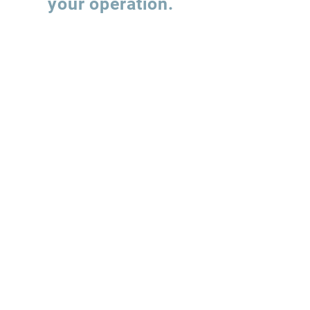
your operation.
Fill out the form and our team will contact
you to understand how we can support the
evolution of your supply chain operations.