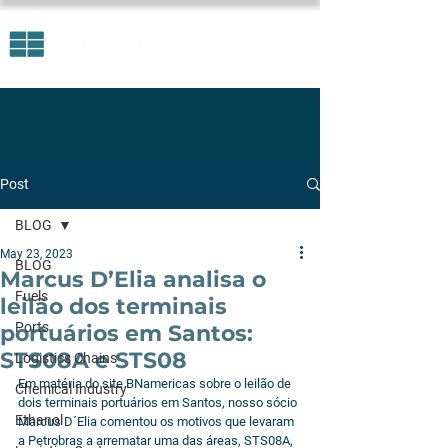
Post
BLOG
May 23, 2023
BLOG
Marcus D’Elia analisa o
Fuels
leilão dos terminais
Ports
portuários em Santos:
STS08A e STS08
Logistics Chains
Em matéria do site BNamericas sobre o leilão de 
Chemical Industry
dois terminais portuários em Santos, nosso sócio 
Ethanol
Marcus D´Elia comentou os motivos que levaram 
a Petrobras a arrematar uma das áreas, STS08A, 