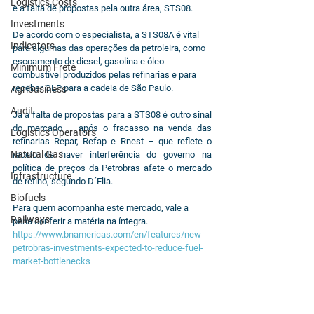
Logistics Costs
e a falta de propostas pela outra área, 
STS08.
Investments
De acordo com o especialista, a STS08A é vital 
Indicators
para algumas das operações da petroleira, como 
escoamento de diesel, gasolina e óleo 
Minimum Frete
combustível produzidos pelas refinarias e para 
receber GLP para a cadeia de São Paulo.
Agribusiness
Audit
Já a falta de propostas para a STS08 é outro sinal 
do mercado – após o fracasso na venda das 
Logistics Operators
refinarias Repar, Refap e Rnest – que reflete o 
Natural Gas
receio de haver interferência do governo na 
política de preços da Petrobras afete o mercado 
Infrastructure
de refino, segundo D´Elia.
Biofuels
Para quem acompanha este mercado, vale a 
Railways
pena conferir a matéria na íntegra. 
https://www.bnamericas.com/en/features/new-
petrobras-investments-expected-to-reduce-fuel-
market-bottlenecks