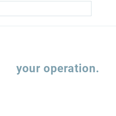
el mais limpo:
TRANSIÇÃO ENE
obras investe R$ 8,3
NO TRANSPORT
na RNEST
RODOVIÁRIOPER
APÓS A COP30
Let's talk about
your operation.
 out the form and our team will contact you to understand how w
support the evolution of your supply chain operations.