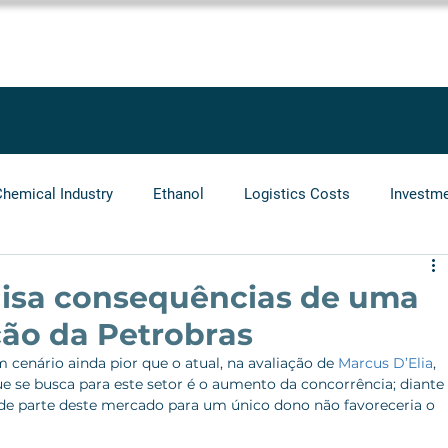
SOLUTIONS
SERVICES
PROJECTS
BLOG
LEGGIO GRO
Chemical Industry
Ethanol
Logistics Costs
Investm
Audit
Logistics Operators
Natural Gas
Infrastr
lisa consequências de uma
ção da Petrobras
 cenário ainda pior que o atual, na avaliação de 
Marcus D’Elia
, 
e se busca para este setor é o aumento da concorrência; diante 
de parte deste mercado para um único dono não favoreceria o 