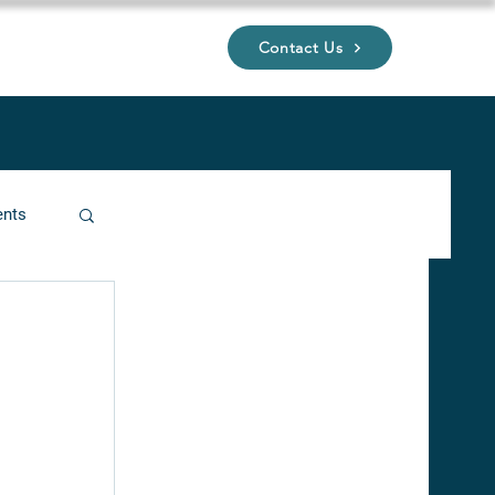
Contact Us
UP
ents
ucture