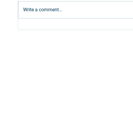
Write a comment...
Ethanol: Brazilian supply
Dies
expected to meet
Petr
increased gasoline blend
bi 
(E32)
Fill