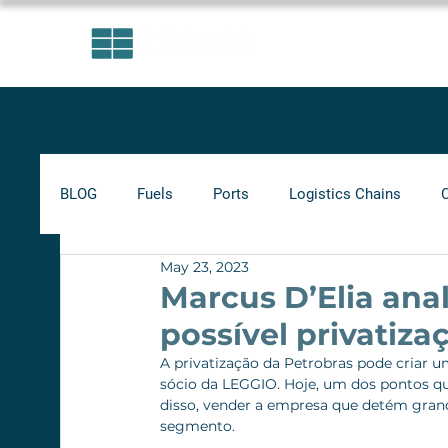
AREAS OF EXPERTISE
BLOG
Fuels
Ports
Logistics Chains
May 23, 2023
Indicators
Minimum Frete
Agribusiness
Marcus D’Elia ana
possível privatiza
Biofuels
A privatização da Petrobras pode criar um
sócio da LEGGIO. Hoje, um dos pontos qu
disso, vender a empresa que detém gran
segmento.