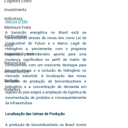
Logistics Costs
Investments
Indicators
Marcus D’Elia
Minimum Frete
A transição energética no Brasil está se 
Agribusiness
consolidando através de novas leis como Lei do 
Combustível do Futuro e o Marco Legal do 
Audit
Hidrogênio e, previamente, com o programa 
Logistics Operators
RenovaBio. Este cenário aponta para uma 
mudança significativa no perfil da matriz de 
Natural Gas
combustíveis com um crescente destaque para 
biocombustíveis e a inclusão do hidrogênio no 
Infrastructure
mercado industrial. A localização das novas 
Biofuels
unidades de produção de biocombustíveis e 
hidrogênio e a concentração de demanda em 
Railways
regiões do país exigirá a ampliação da logística de 
movimentação de produtos e consequentemente 
da infraestrutura.
Localização das Usinas de Produção
A produção de biocombustíveis no Brasil ocorre 