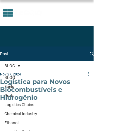
Post
BLOG
Nov 27, 2024
BLOG
Logística para Novos
Fuels
Biocombustíveis e
Ports
Hidrogênio
Logistics Chains
Chemical Industry
Ethanol