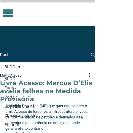
Post
BLOG
May 23, 2023
BLOG
Livre Acesso: Marcus D’Elia
Fuels
avalia falhas na Medida
Ports
Provisória
A Medida Provisória (MP) que quer estabelecer o 
Logistics Chains
Livre Acesso de terceiros à infraestrutura privada 
Chemical Industry
de movimentação de petróleo e derivados visa 
aumentar a concorrência no setor, mas pode 
Ethanol
gerar o efeito contrário.