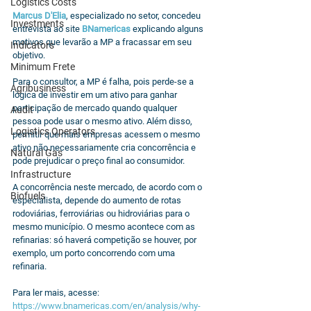
Logistics Costs
Marcus D'Elia
, especializado no setor, concedeu 
Investments
entrevista ao site 
BNamericas
 explicando alguns 
motivos que levarão a MP a fracassar em seu 
Indicators
objetivo.
Minimum Frete
Para o consultor, a MP é falha, pois perde-se a 
Agribusiness
lógica de investir em um ativo para ganhar 
participação de mercado quando qualquer 
Audit
pessoa pode usar o mesmo ativo. Além disso, 
Logistics Operators
permitir que mais empresas acessem o mesmo 
ativo não necessariamente cria concorrência e 
Natural Gas
pode prejudicar o preço final ao consumidor. 
Infrastructure
A concorrência neste mercado, de acordo com o 
Biofuels
especialista, depende do aumento de rotas 
rodoviárias, ferroviárias ou hidroviárias para o 
mesmo município. O mesmo acontece com as 
refinarias: só haverá competição se houver, por 
exemplo, um porto concorrendo com uma 
refinaria.
Para ler mais, acesse: 
https://www.bnamericas.com/en/analysis/why-