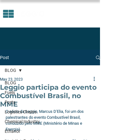
Post
BLOG
May 23, 2023
BLOG
Leggio participa do evento
Fuels
Combustível Brasil, no
Ports
MME
O sócio da Leggio, Marcus D'Elia, foi um dos 
Logistics Chains
palestrantes do evento Combustível Brasil, 
Chemical Industry
conduzido pelo MME (Ministério de Minas e 
Energia).
Ethanol