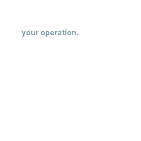
Let's talk about
your operation.
Fill out the form and our team will contact
you to understand how we can support the
evolution of your supply chain operations.