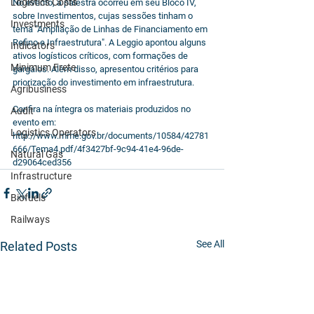
Logistics Costs
No evento, a palestra ocorreu em seu Bloco IV, 
sobre Investimentos, cujas sessões tinham o 
Investments
tema "Ampliação de Linhas de Financiamento em 
Refino e Infraestrutura". A Leggio apontou alguns 
Indicators
ativos logísticos críticos, com formações de 
Minimum Frete
gargalos. Além disso, apresentou critérios para 
priorização do investimento em infraestrutura.
Agribusiness
Confira na íntegra os materiais produzidos no 
Audit
evento em: 
Logistics Operators
http://www.mme.gov.br/documents/10584/42781
666/Tema4.pdf/4f3427bf-9c94-41e4-96de-
Natural Gas
d29064ced356
Infrastructure
Biofuels
Railways
See All
Related Posts