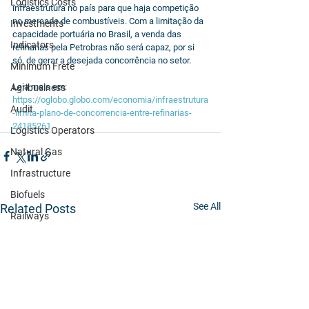
Logistics Costs
infraestrutura no país para que haja competição 
no mercado de combustíveis. Com a limitação da 
Investments
capacidade portuária no Brasil, a venda das 
Indicators
refinarias pela Petrobras não será capaz, por si 
só, de gerar a desejada concorrência no setor.
Minimum Frete
Leia mais em:
Agribusiness
https://oglobo.globo.com/economia/infraestrutura
Audit
-limita-plano-de-concorrencia-entre-refinarias-
24185261
Logistics Operators
Natural Gas
Infrastructure
Biofuels
See All
Related Posts
Railways