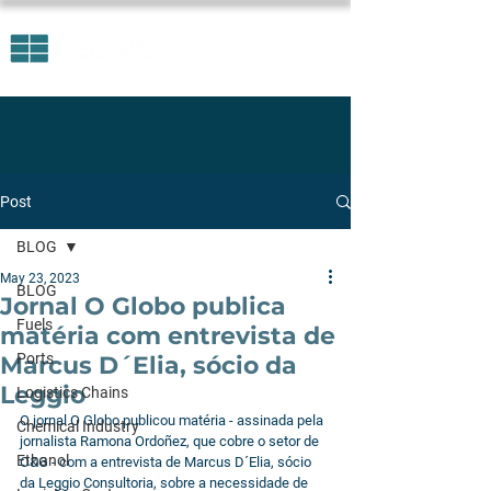
Post
BLOG
May 23, 2023
BLOG
Jornal O Globo publica
Fuels
matéria com entrevista de
Ports
Marcus D´Elia, sócio da
Leggio
Logistics Chains
O jornal O Globo publicou matéria - assinada pela 
Chemical Industry
jornalista Ramona Ordoñez, que cobre o setor de 
Ethanol
O&G - com a entrevista de Marcus D´Elia, sócio 
da Leggio Consultoria, sobre a necessidade de 