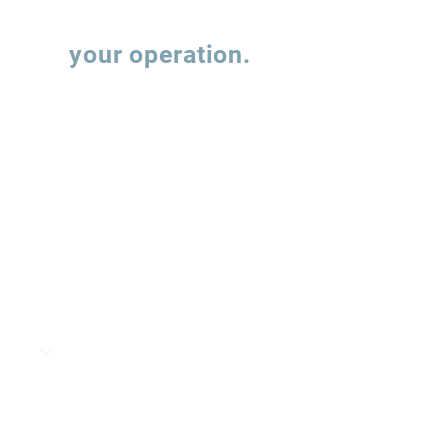
Let's talk about
your operation.
Fill out the form and our team will contact
you to understand how we can support the
evolution of your supply chain operations.