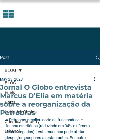
Post
BLOG
May 23, 2023
BLOG
Jornal O Globo entrevista
Fuels
Marcus D’Elia em matéria
Ports
sobre a reorganização da
Petrobras
Logistics Chains
A Petrobras ampliou corte de funcionários e 
Chemical Industry
fechou escritórios (reduzindo em 34% o número 
Ethanol
de empregados) - esta mudança pode afetar 
desde fornecedores a restaurantes. Por outro 