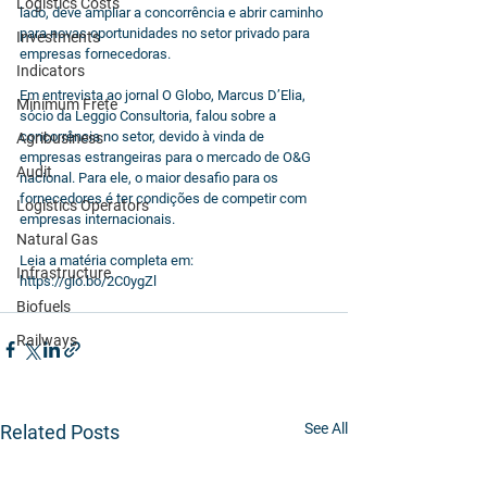
Logistics Costs
lado, deve ampliar a concorrência e abrir caminho 
para novas oportunidades no setor privado para 
Investments
empresas fornecedoras. 
Indicators
Em entrevista ao jornal O Globo, Marcus D’Elia, 
Minimum Frete
sócio da Leggio Consultoria, falou sobre a 
concorrência no setor, devido à vinda de 
Agribusiness
empresas estrangeiras para o mercado de O&G 
Audit
nacional. Para ele, o maior desafio para os 
fornecedores é ter condições de competir com 
Logistics Operators
empresas internacionais. 
Natural Gas
Leia a matéria completa em: 
Infrastructure
https://glo.bo/2C0ygZl
Biofuels
Railways
See All
Related Posts