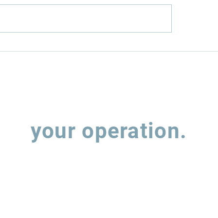
el mais limpo:
TRANSIÇÃO ENE
obras investe R$ 8,3
NO TRANSPORT
na RNEST
RODOVIÁRIOPER
APÓS A COP30
Let's talk about
your operation.
 out the form and our team will contact you to understand how w
support the evolution of your supply chain operations.