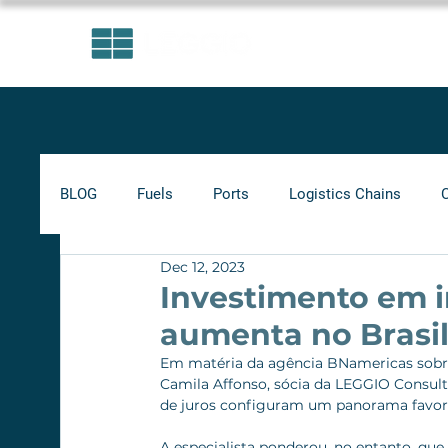
AREAS OF EXPERTISE
BLOG
Fuels
Ports
Logistics Chains
Dec 12, 2023
Indicators
Minimum Frete
Agribusiness
Investimento em i
aumenta no Brasi
Biofuels
Em matéria da agência BNamericas sobre 
Camila Affonso, sócia da LEGGIO Consulto
de juros configuram um panorama favor
A especialista ponderou, no entanto, que