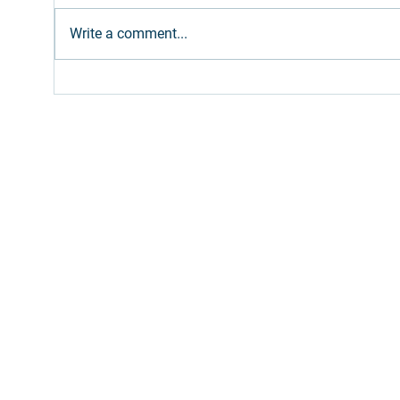
Write a comment...
Ethanol: Brazilian supply
Dies
expected to meet
Petr
increased gasoline blend
bi 
(E32)
Fill