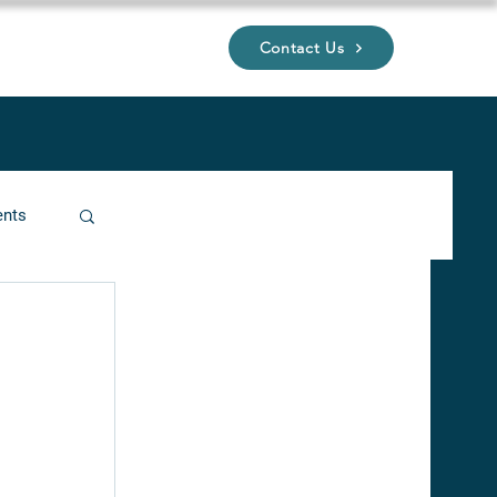
Contact Us
UP
ents
ucture