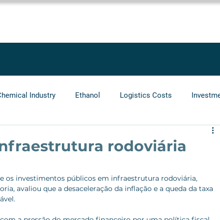
SOLUTIONS
SERVICES
PROJECTS
BLOG
LEGGIO GRO
Chemical Industry
Ethanol
Logistics Costs
Investm
Audit
Logistics Operators
Natural Gas
Infrastr
nfraestrutura rodoviária
l
os investimentos públicos em infraestrutura rodoviária, 
ria, avaliou que a desaceleração da inflação e a queda da taxa 
ável.
 com a pressão do mercado financeiro por uma política fiscal 